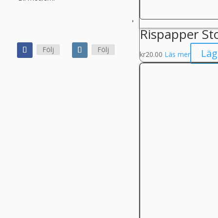
Rispapper St
Följ
Följ
Läg
kr
20.00
Läs mer