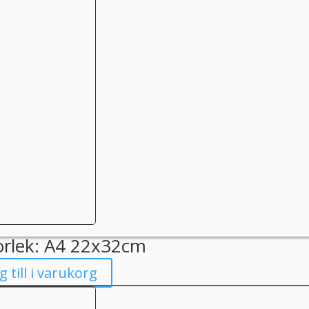
orlek: A4 22x32cm
g till i varukorg