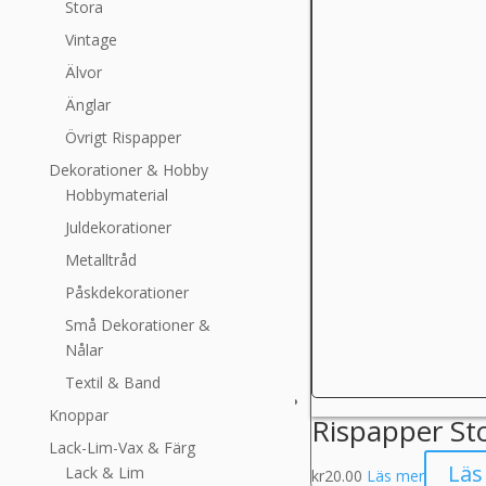
Stora
Vintage
Älvor
Änglar
Övrigt Rispapper
Dekorationer & Hobby
Hobbymaterial
Juldekorationer
Metalltråd
Påskdekorationer
Små Dekorationer &
Nålar
Textil & Band
Knoppar
Rispapper St
Lack-Lim-Vax & Färg
Läs
Lack & Lim
kr
20.00
Läs mer