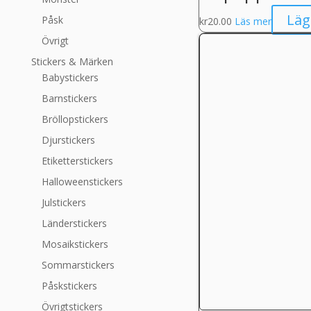
Läg
Påsk
kr
20.00
Läs mer
Övrigt
Stickers & Märken
Babystickers
Barnstickers
Bröllopstickers
Djurstickers
Etiketterstickers
Halloweenstickers
Julstickers
Länderstickers
Mosaikstickers
Sommarstickers
Påskstickers
Övrigtstickers