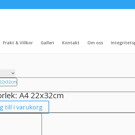
Frakt & Villkor
Galleri
Kontakt
Om oss
Integritets
a
e
orlek: A4 22x32cm
g till i varukorg