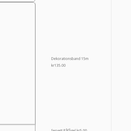
Dekorationsband 15m
kr
135.00
Servett Påfågel
kr
5.00