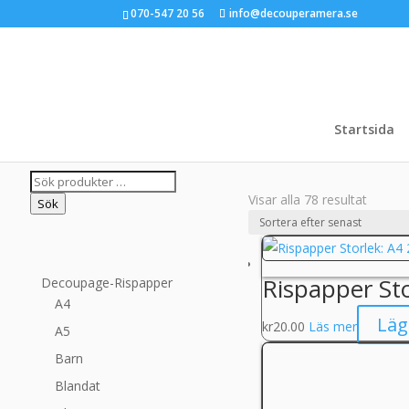
070-547 20 56
info@decouperamera.se
Startsida
Sök
Sorter
Visar alla 78 resultat
efter:
Sök
efter
senast
Rispapper St
Decoupage-Rispapper
A4
Läg
kr
20.00
Läs mer
A5
Barn
Blandat