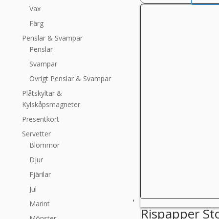
Vax
Färg
Penslar & Svampar
Penslar
Svampar
Övrigt Penslar & Svampar
Plåtskyltar &
Kylskåpsmagneter
Presentkort
Servetter
Blommor
Djur
Fjärilar
Jul
Marint
Rispapper St
Mönster