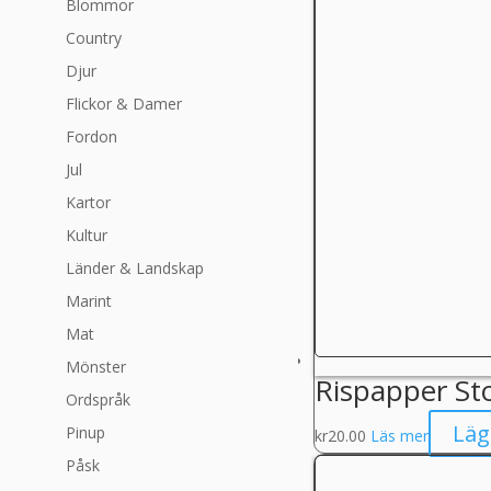
Blommor
Country
Djur
Flickor & Damer
Fordon
Jul
Kartor
Kultur
Länder & Landskap
Marint
Mat
Mönster
Rispapper St
Ordspråk
Läg
Pinup
kr
20.00
Läs mer
Påsk