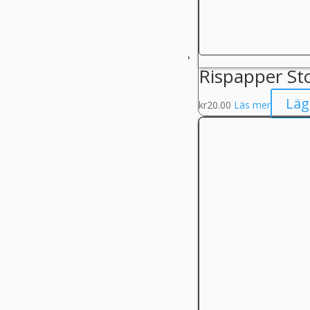
Rispapper St
Läg
kr
20.00
Läs mer