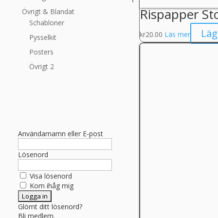
Rispapper St
Övrigt & Blandat
Schabloner
Läg
kr
20.00
Läs mer
Pysselkit
Posters
Övrigt 2
Användarnamn eller E-post
Lösenord
Visa lösenord
Kom ihåg mig
Glömt ditt lösenord?
Bli medlem.