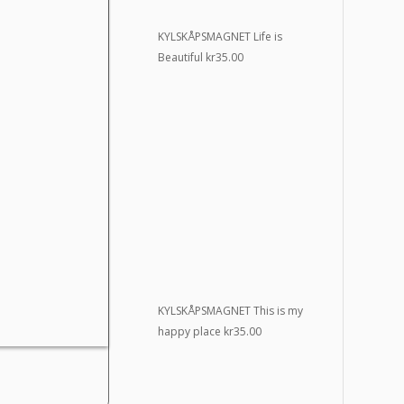
KYLSKÅPSMAGNET Life is
Beautiful
kr
35.00
KYLSKÅPSMAGNET This is my
happy place
kr
35.00