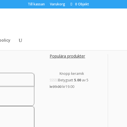
Till kassan
Varukorg
0 Objekt
policy
Populära produkter
Knopp keramik
Betygsatt
5.00
av 5
Det
Det
kr
39.00
kr
19.00
ursprungliga
nuvarande
priset
priset
var:
är:
kr39.00.
kr19.00.