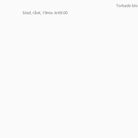
Torkade bl
blad, råvit, 19mix.
kr
69.00