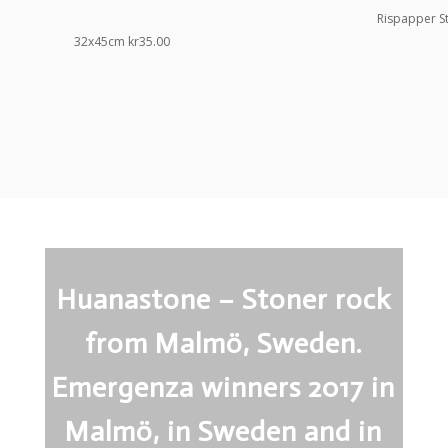
Rispapper St
32x45cm
kr
35.00
Huanastone – Stoner rock
from Malmö, Sweden.
Emergenza winners 2017 in
Malmö, in Sweden and in