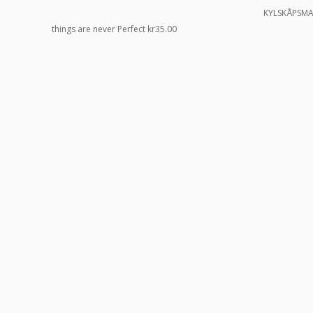
KYLSKÅPSMA
things are never Perfect
kr
35.00