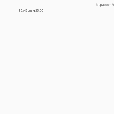
Rispapper St
32x45cm
kr
35.00