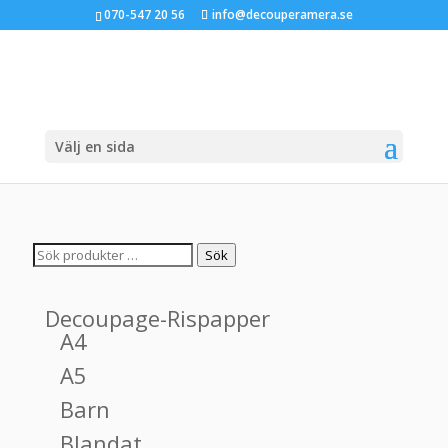
070-547 20 56
info@decouperamera.se
Välj en sida
Sök
Sök
efter:
Decoupage-Rispapper
A4
A5
Barn
Blandat