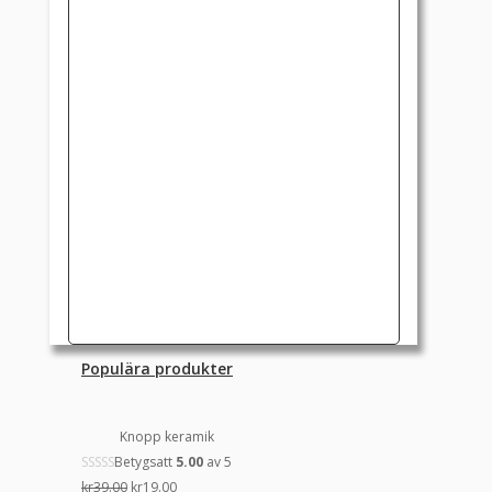
Populära produkter
Knopp keramik
Betygsatt
5.00
av 5
Det
Det
kr
39.00
kr
19.00