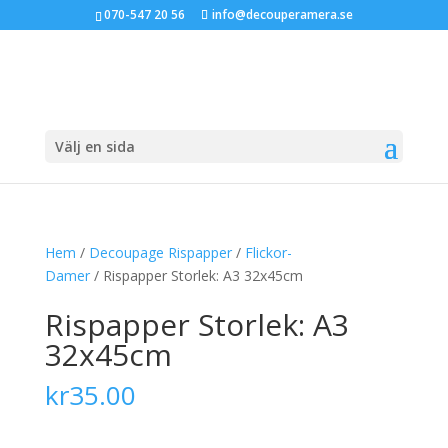
070-547 20 56
info@decouperamera.se
Välj en sida
Hem
/
Decoupage Rispapper
/
Flickor-
Damer
/ Rispapper Storlek: A3 32x45cm
Rispapper Storlek: A3
32x45cm
kr
35.00