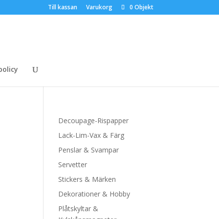
Till kassan
Varukorg
0 Objekt
policy
Decoupage-Rispapper
Lack-Lim-Vax & Färg
Penslar & Svampar
Servetter
Stickers & Märken
Dekorationer & Hobby
Plåtskyltar &