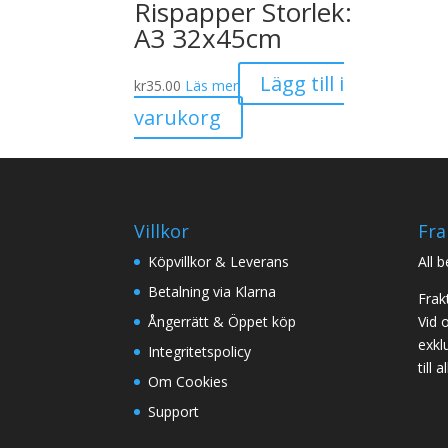
Rispapper Storlek:
A3 32x45cm
Lägg till i
kr
35.00
Läs mer
varukorg
Villkor
Fra
Köpvillkor & Leverans
All 
Betalning via Klarna
Frak
Ångerrätt & Öppet köp
Vid 
exklu
Integritetspolicy
till
Om Cookies
Support