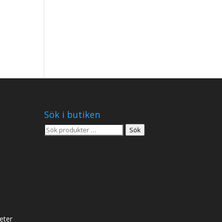
Sök i butiken
Sök
Sök
efter:
eter