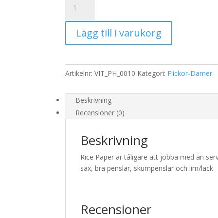
Storlek:
A3
Lägg till i varukorg
32x45cm
mängd
Artikelnr:
VIT_PH_0010
Kategori:
Flickor-Damer
Beskrivning
Recensioner (0)
Beskrivning
Rice Paper är tåligare att jobba med än serv
sax, bra penslar, skumpenslar och lim/lack
Recensioner