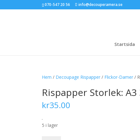
070-547 20 56
info@decouperamera.se
Startsida
Hem
/
Decoupage Rispapper
/
Flickor-Damer
/ R
Rispapper Storlek: A
kr
35.00
.
5 i lager
Rispapper