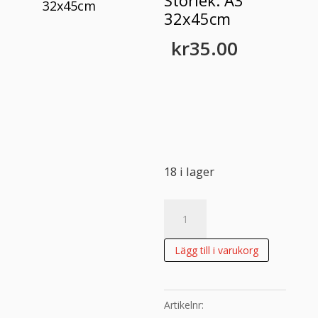
Storlek: A3
32x45cm
kr
35.00
18 i lager
Rispapper
Storlek:
A3
Lägg till i varukorg
32x45cm
mängd
Artikelnr: