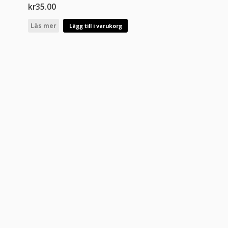
kr
35.00
Läs mer
Lägg till i varukorg