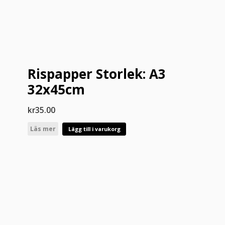
Rispapper Storlek: A3
32x45cm
kr
35.00
Läs mer
Lägg till i varukorg