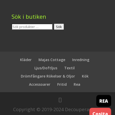
Sök i butiken
Sök
Sök
efter:
Kläder
Majas Cottage
Inredning
Ljus/Doftljus
Textil
Drömfångare Rökelser & Oljor
Kök
Accessoarer
Fritid
Rea
REA
Copyright © 2019-2024 Decouperamera.
Cosita