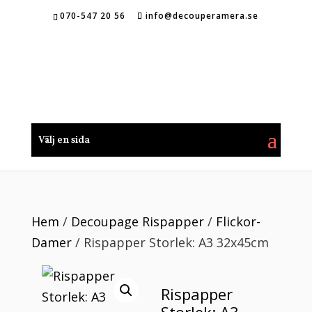
070-547 20 56
info@decouperamera.se
Välj en sida
Hem
/
Decoupage Rispapper
/
Flickor-
Damer
/ Rispapper Storlek: A3 32x45cm
Rispapper