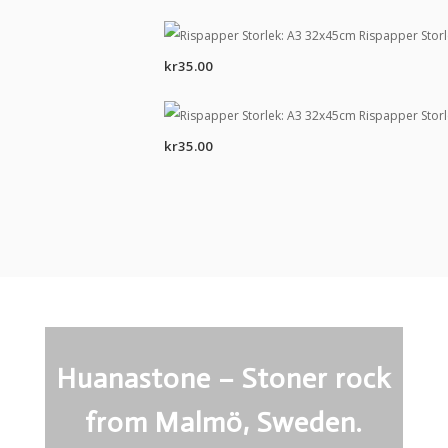
Rispapper Stor
kr
35.00
Rispapper Stor
kr
35.00
Huanastone – Stoner rock
from Malmö, Sweden.