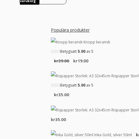
varukorg
Populära produkter
Knopp keramik
Betygsatt
5.00
av 5
Det
Det
kr
39.00
kr
19.00
ursprungliga
nuvarande
Rispapper Stor
priset
priset
Betygsatt
5.00
av 5
var:
är:
kr
35.00
kr39.00.
kr19.00.
Rispapper Stor
kr
35.00
k
Inka Gold, silver 50ml