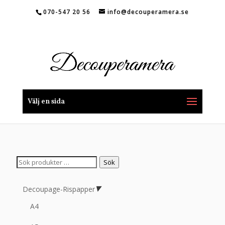
070-547 20 56
info@decouperamera.se
Välj en sida
Sök
Sök
efter:
Decoupage-Rispapper
A4