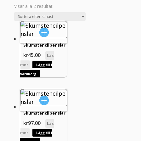
Sortera
Visar alla 2 resultat
efter
senaste
Skumstencilpenslar
kr
45.00
Läs
mer
Lägg till i
varukorg
Skumstencilpenslar
kr
97.00
Läs
mer
Lägg till i