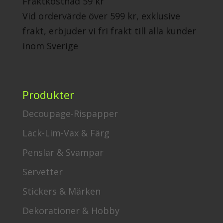
Fraktkostnad 59 kr
Vid ordervärde över 599 kr, exklusive
frakt, erbjuder vi fri frakt till alla kunder
inom Sverige
Produkter
Decoupage-Rispapper
Lack-Lim-Vax & Färg
Penslar & Svampar
Servetter
Stickers & Märken
Dekorationer & Hobby