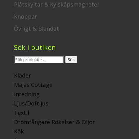
Plåtskyltar & Kylskåpsmagneter
Knoppar
Övrigt & Blandat
Sök i butiken
Sök
Sök
efter:
Kläder
Majas Cottage
Inredning
Ljus/Doftljus
Textil
Drömfångare Rökelser & Oljor
Kök