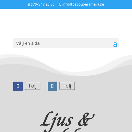
070-547 20 56
info@decouperamera.se
Välj en sida
Följ
Följ
Ljus &