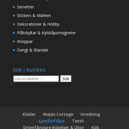
Servetter
Stickers & Märken
Dekorationer & Hobby
Plåtskyltar & Kylskåpsmagneter
Knoppar
Övrigt & Blandat
Sök i butiken
Sök
Sök
efter:
Kläder
Majas Cottage
Inredning
Ljus/Doftljus
Textil
Drömfångare Rökelser & Oljor
Kök