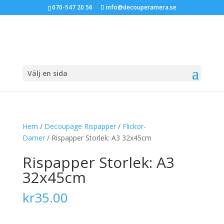
070-547 20 56
info@decouperamera.se
Välj en sida
Hem
/
Decoupage Rispapper
/
Flickor-
Damer
/ Rispapper Storlek: A3 32x45cm
Rispapper Storlek: A3
32x45cm
kr
35.00