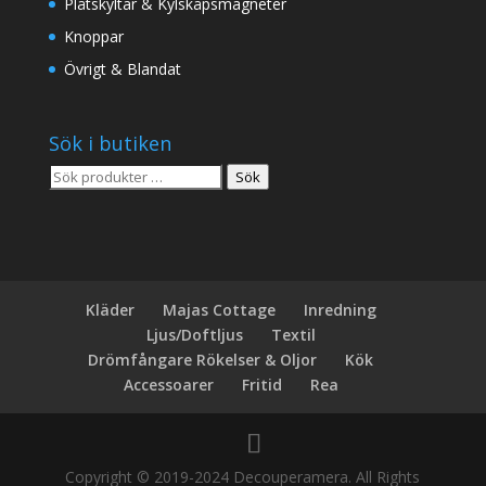
Plåtskyltar & Kylskåpsmagneter
Knoppar
Övrigt & Blandat
Sök i butiken
Sök
Sök
efter:
Kläder
Majas Cottage
Inredning
Ljus/Doftljus
Textil
Drömfångare Rökelser & Oljor
Kök
Accessoarer
Fritid
Rea
Copyright © 2019-2024 Decouperamera. All Rights