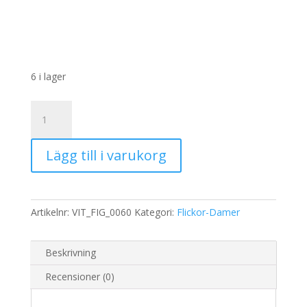
6 i lager
Rispapper
Storlek:
A3
Lägg till i varukorg
32x45cm
mängd
Artikelnr:
VIT_FIG_0060
Kategori:
Flickor-Damer
Beskrivning
Recensioner (0)