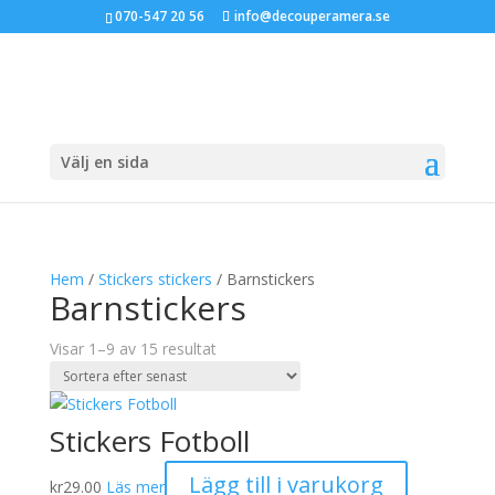
070-547 20 56
info@decouperamera.se
Välj en sida
Hem
/
Stickers stickers
/ Barnstickers
Barnstickers
Sortera
Visar 1–9 av 15 resultat
efter
senaste
Stickers Fotboll
Lägg till i varukorg
kr
29.00
Läs mer