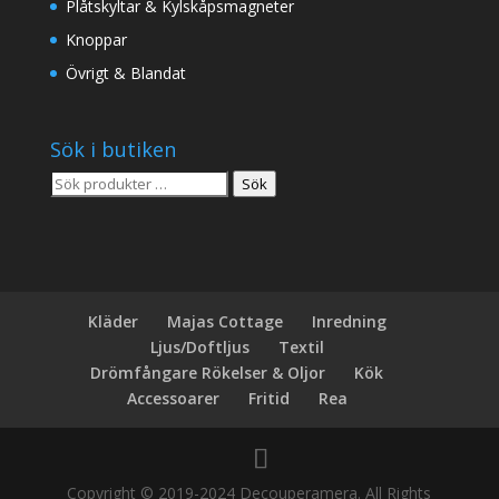
Plåtskyltar & Kylskåpsmagneter
Knoppar
Övrigt & Blandat
Sök i butiken
Sök
Sök
efter:
Kläder
Majas Cottage
Inredning
Ljus/Doftljus
Textil
Drömfångare Rökelser & Oljor
Kök
Accessoarer
Fritid
Rea
Copyright © 2019-2024 Decouperamera. All Rights