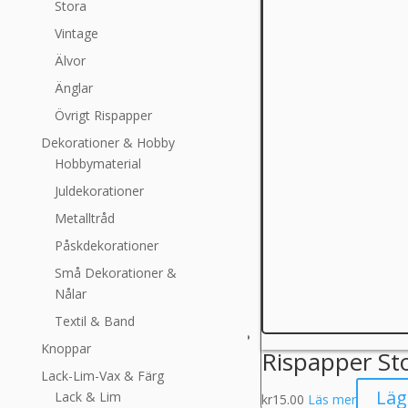
Stora
Vintage
Älvor
Änglar
Övrigt Rispapper
Dekorationer & Hobby
Hobbymaterial
Juldekorationer
Metalltråd
Påskdekorationer
Små Dekorationer &
Nålar
Textil & Band
Knoppar
Rispapper St
Lack-Lim-Vax & Färg
Läg
Lack & Lim
kr
15.00
Läs mer