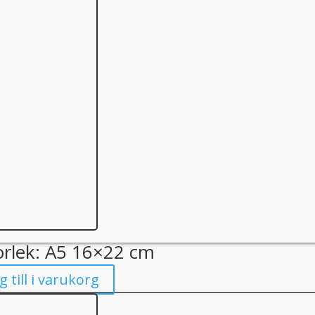
orlek: A5 16×22 cm
g till i varukorg