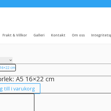
Frakt & Villkor
Galleri
Kontakt
Om oss
Integritets
ra
te
orlek: A5 16×22 cm
g till i varukorg