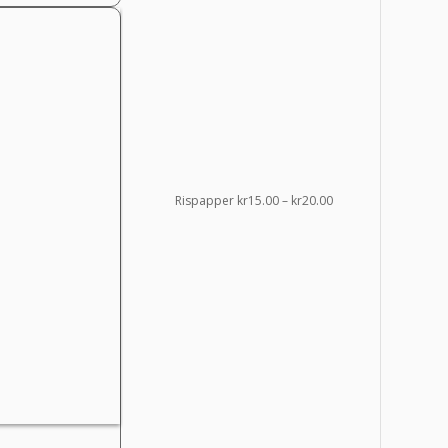
Prisintervall:
Rispapper
kr
15.00
–
kr
20.00
kr15.00
till
kr20.00