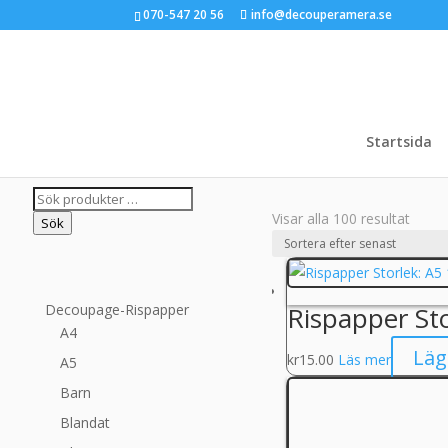
070-547 20 56
info@decouperamera.se
Startsida
Sök
Sorte
Visar alla 100 resultat
efter:
Sök
efter
senas
Rispapper St
Decoupage-Rispapper
A4
Läg
kr
15.00
Läs mer
A5
Barn
Blandat