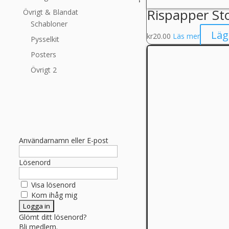
Rispapper St
Övrigt & Blandat
Schabloner
Läg
kr
20.00
Läs mer
Pysselkit
Posters
Övrigt 2
Användarnamn eller E-post
Lösenord
Visa lösenord
Kom ihåg mig
Glömt ditt lösenord?
Bli medlem.