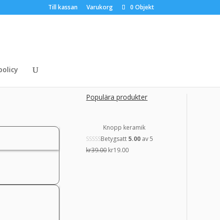
Till kassan
Varukorg
0 Objekt
policy
Populära produkter
Knopp keramik
Betygsatt
5.00
av 5
Det
Det
kr
39.00
kr
19.00
ursprungliga
nuvarande
priset
priset
var:
är:
kr39.00.
kr19.00.