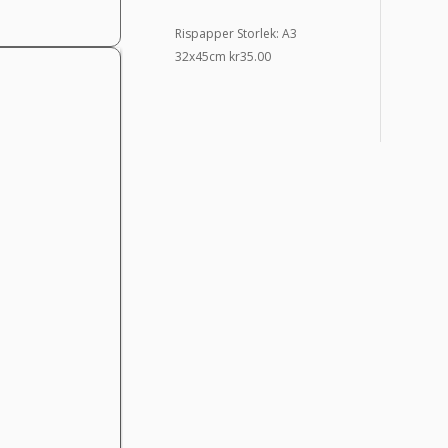
Rispapper Storlek: A3
32x45cm
kr
35.00