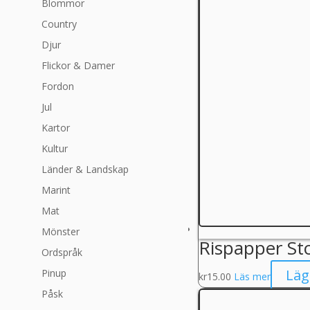
Blommor
Country
Djur
Flickor & Damer
Fordon
Jul
Kartor
Kultur
Länder & Landskap
Marint
Mat
Mönster
Rispapper St
Ordspråk
Läg
Pinup
kr
15.00
Läs mer
Påsk