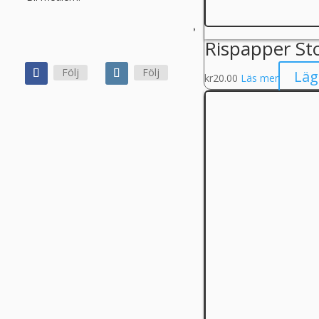
Rispapper St
Följ
Följ
Läg
kr
20.00
Läs mer