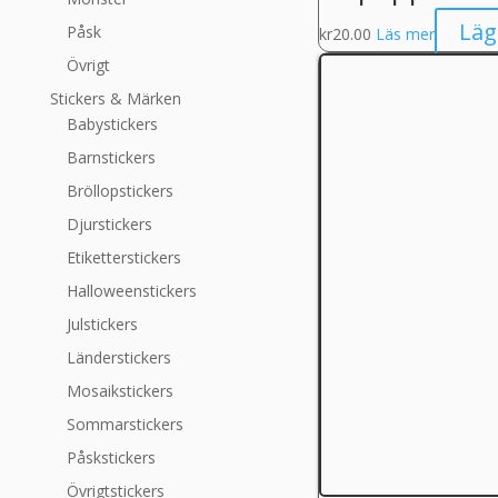
Läg
Påsk
kr
20.00
Läs mer
Övrigt
Stickers & Märken
Babystickers
Barnstickers
Bröllopstickers
Djurstickers
Etiketterstickers
Halloweenstickers
Julstickers
Länderstickers
Mosaikstickers
Sommarstickers
Påskstickers
Övrigtstickers