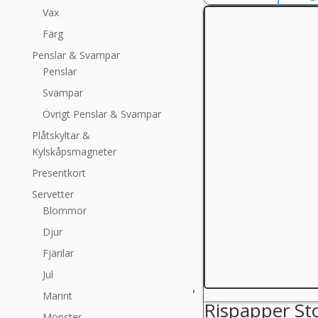
Vax
Färg
Penslar & Svampar
Penslar
Svampar
Övrigt Penslar & Svampar
Plåtskyltar &
Kylskåpsmagneter
Presentkort
Servetter
Blommor
Djur
Fjärilar
Jul
Marint
Rispapper St
Mönster