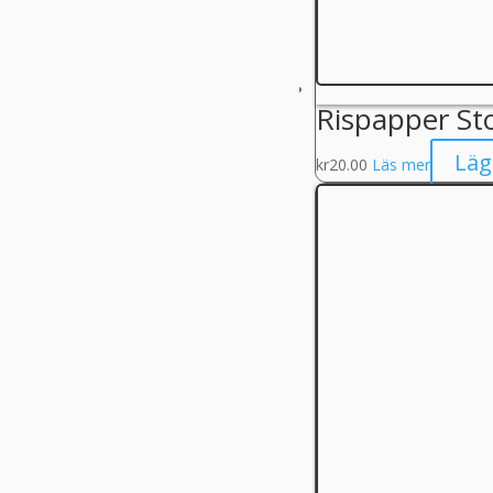
Rispapper St
Läg
kr
20.00
Läs mer