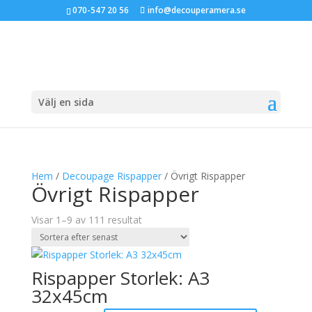
070-547 20 56
info@decouperamera.se
Välj en sida
Hem
/
Decoupage Rispapper
/ Övrigt Rispapper
Övrigt Rispapper
Sortera
Visar 1–9 av 111 resultat
efter
senaste
Rispapper Storlek: A3
32x45cm