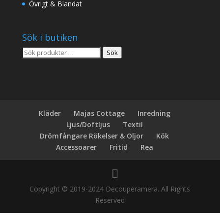
Övrigt & Blandat
Sök i butiken
Sök
Sök
efter:
Kläder
Majas Cottage
Inredning
Ljus/Doftljus
Textil
Drömfångare Rökelser & Oljor
Kök
Accessoarer
Fritid
Rea
Copyright © 2019-2024 Decouperamera. All Rights
Reserved