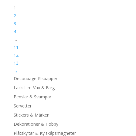
1
2
3
4
…
11
12
13
→
Decoupage-Rispapper
Lack-Lim-Vax & Färg
Penslar & Svampar
Servetter
Stickers & Märken
Dekorationer & Hobby
Plåtskyltar & Kylskåpsmagneter