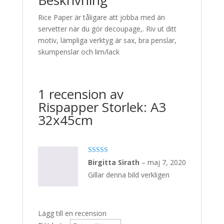
Rice Paper är tåligare att jobba med än
servetter när du gör decoupage,. Riv ut ditt
motiv, lämpliga verktyg är sax, bra penslar,
skumpenslar och lim/lack
1 recension av
Rispapper Storlek: A3
32x45cm
Betygsatt
5
Birgitta Sirath
–
maj 7, 2020
av 5
Gillar denna bild verkligen
Lägg till en recension