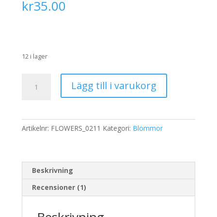
kr
35.00
baserat på
kundrecensio
n
12 i lager
Rispapper
Lägg till i varukorg
Storlek:
A3
32x45cm
mängd
Artikelnr:
FLOWERS_0211
Kategori:
Blommor
Beskrivning
Recensioner (1)
Beskrivning