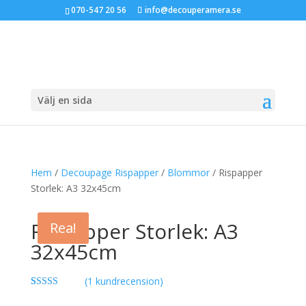
070-547 20 56
info@decouperamera.se
Välj en sida
Hem
/
Decoupage Rispapper
/
Blommor
/ Rispapper
Storlek: A3 32x45cm
Rispapper Storlek: A3
Rea!
32x45cm
(
1
kundrecension)
Betygsatt
1
5.00
av 5