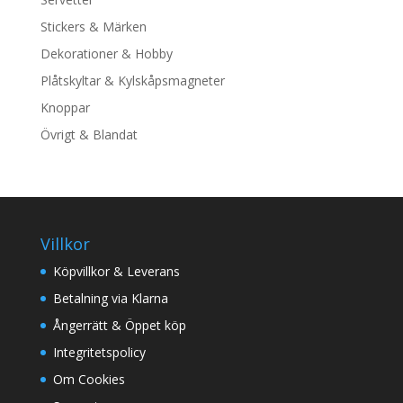
Stickers & Märken
Dekorationer & Hobby
Plåtskyltar & Kylskåpsmagneter
Knoppar
Övrigt & Blandat
Villkor
Köpvillkor & Leverans
Betalning via Klarna
Ångerrätt & Öppet köp
Integritetspolicy
Om Cookies