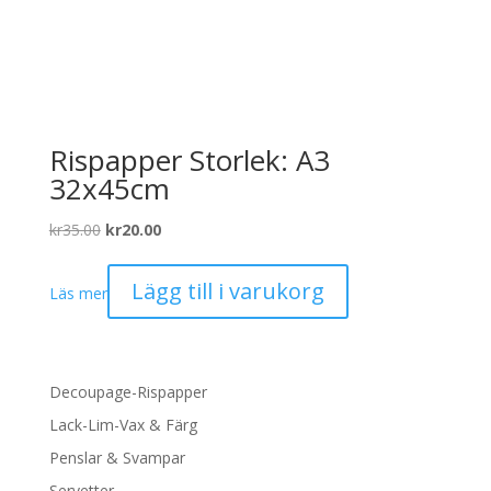
Rispapper Storlek: A3
32x45cm
Det
Det
kr
35.00
kr
20.00
ursprungliga
nuvarande
priset
priset
Lägg till i varukorg
Läs mer
var:
är:
kr35.00.
kr20.00.
Decoupage-Rispapper
Lack-Lim-Vax & Färg
Penslar & Svampar
Servetter