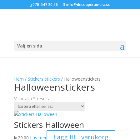
070-547 20 56
info@decouperamera.se
Välj en sida
Hem
/
Stickers stickers
/ Halloweenstickers
Halloweenstickers
Sortera
Visar alla 5 resultat
efter
senaste
Stickers Halloween
Lägg till i varukorg
kr
29.00
Läs mer