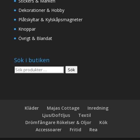
Stickers & Märken
Dekorationer & Hobby
Plåtskyltar & Kylskåpsmagneter
Knoppar
Övrigt & Blandat
Sök i butiken
Sök
Sök
efter:
Kläder
Majas Cottage
Inredning
Ljus/Doftljus
Textil
Drömfångare Rökelser & Oljor
Kök
Accessoarer
Fritid
Rea