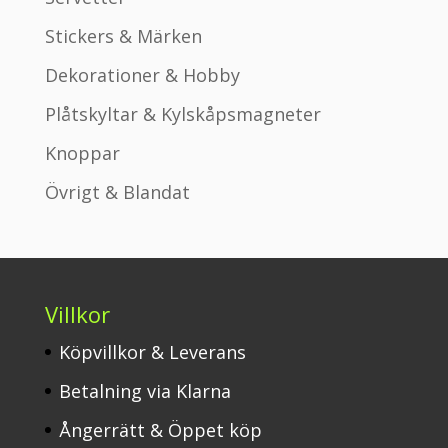
alternativen
Stickers & Märken
kan
väljas
Dekorationer & Hobby
på
Plåtskyltar & Kylskåpsmagneter
produktsidan
Knoppar
Övrigt & Blandat
Villkor
Köpvillkor & Leverans
Betalning via Klarna
Ångerrätt & Öppet köp