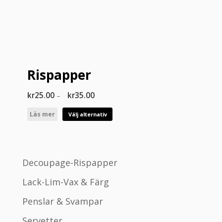
Rispapper
Prisintervall:
kr
25.00
kr
35.00
–
kr25.00
Den
Läs mer
Välj alternativ
till
här
kr35.00
produkten
har
Decoupage-Rispapper
flera
Lack-Lim-Vax & Färg
varianter.
De
Penslar & Svampar
olika
Servetter