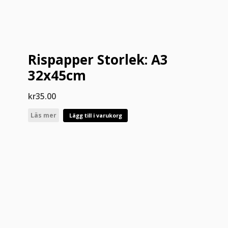
Rispapper Storlek: A3
32x45cm
kr
35.00
Läs mer
Lägg till i varukorg