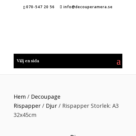
070-547 20 56
info@decouperamera.se
Välj en sida
Hem
/
Decoupage
Rispapper
/
Djur
/ Rispapper Storlek: A3
32x45cm