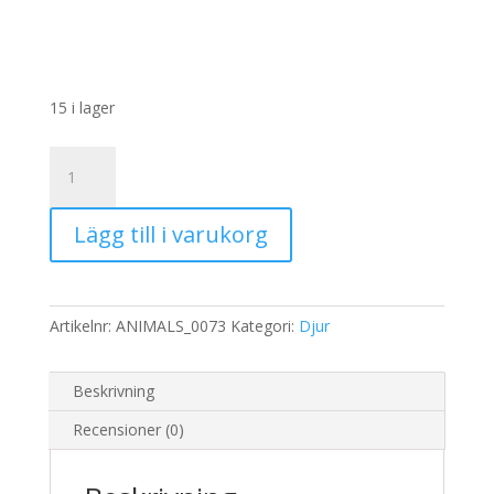
15 i lager
Rispapper
Storlek:
A3
Lägg till i varukorg
32x45cm
mängd
Artikelnr:
ANIMALS_0073
Kategori:
Djur
Beskrivning
Recensioner (0)