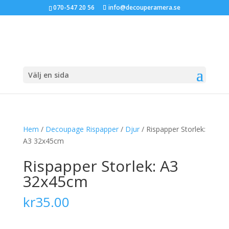
070-547 20 56
info@decouperamera.se
Välj en sida
Hem
/
Decoupage Rispapper
/
Djur
/ Rispapper Storlek:
A3 32x45cm
Rispapper Storlek: A3
32x45cm
kr
35.00