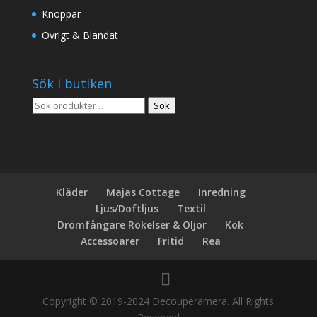
Knoppar
Övrigt & Blandat
Sök i butiken
Sök
Sök
efter:
Kläder
Majas Cottage
Inredning
Ljus/Doftljus
Textil
Drömfångare Rökelser & Oljor
Kök
Accessoarer
Fritid
Rea
Copyright © 2019-2024 Decouperamera. All Rights