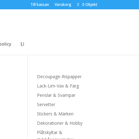
Till kassan
Varukorg
0 Objekt
policy
Decoupage-Rispapper
Lack-Lim-Vax & Färg
Penslar & Svampar
Servetter
Stickers & Märken
Dekorationer & Hobby
Plåtskyltar &