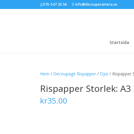
070-547 20 56
info@decouperamera.se
Startsida
Hem
/
Decoupage Rispapper
/
Djur
/ Rispapper 
Rispapper Storlek: A
kr
35.00