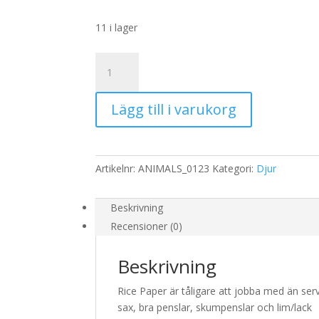
11 i lager
Rispapper
Storlek:
A3
Lägg till i varukorg
32x45cm
mängd
Artikelnr:
ANIMALS_0123
Kategori:
Djur
Beskrivning
Recensioner (0)
Beskrivning
Rice Paper är tåligare att jobba med än serv
sax, bra penslar, skumpenslar och lim/lack