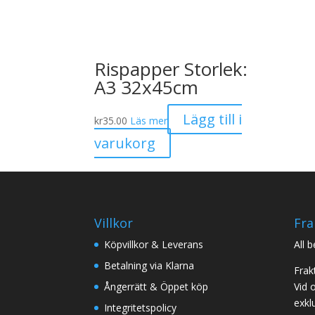
Rispapper Storlek:
A3 32x45cm
Lägg till i
kr
35.00
Läs mer
varukorg
Villkor
Fra
Köpvillkor & Leverans
All 
Betalning via Klarna
Frak
Ångerrätt & Öppet köp
Vid 
exklu
Integritetspolicy