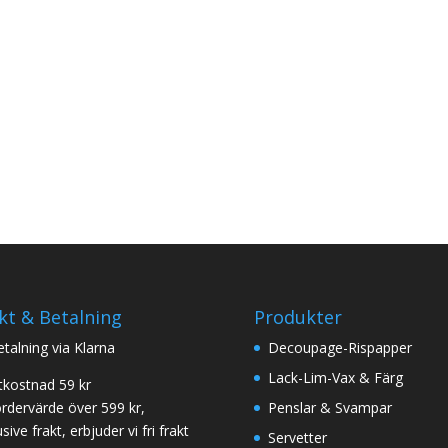
kt & Betalning
Produkter
betalning via Klarna
Decoupage-Rispapper
Lack-Lim-Vax & Färg
tkostnad 59 kr
ordervärde över 599 kr,
Penslar & Svampar
sive frakt, erbjuder vi fri frakt
Servetter