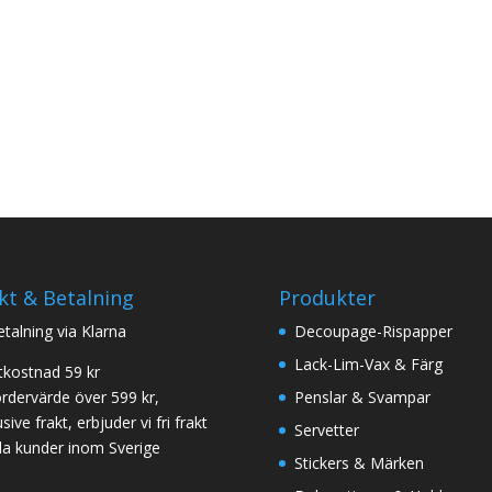
kt & Betalning
Produkter
betalning via Klarna
Decoupage-Rispapper
Lack-Lim-Vax & Färg
tkostnad 59 kr
ordervärde över 599 kr,
Penslar & Svampar
sive frakt, erbjuder vi fri frakt
Servetter
 alla kunder inom Sverige
Stickers & Märken