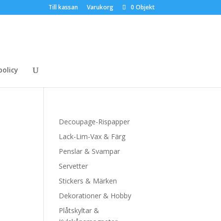
Till kassan
Varukorg
0 Objekt
policy
Decoupage-Rispapper
Lack-Lim-Vax & Färg
Penslar & Svampar
Servetter
Stickers & Märken
Dekorationer & Hobby
Plåtskyltar &