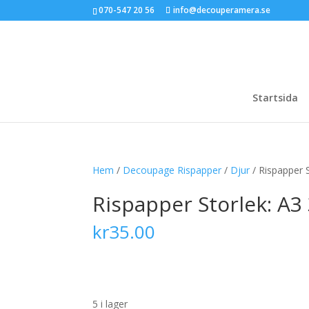
070-547 20 56
info@decouperamera.se
Startsida
Hem
/
Decoupage Rispapper
/
Djur
/ Rispapper 
Rispapper Storlek: A
kr
35.00
5 i lager