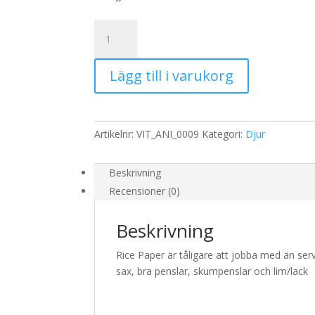
Rispapper
Storlek:
A3
Lägg till i varukorg
32x45cm
mängd
Artikelnr:
VIT_ANI_0009
Kategori:
Djur
Beskrivning
Recensioner (0)
Beskrivning
Rice Paper är tåligare att jobba med än serv
sax, bra penslar, skumpenslar och lim/lack