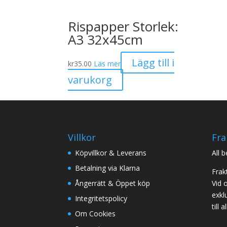
Rispapper Storlek:
A3 32x45cm
Lägg till i
kr
35.00
Läs mer
varukorg
Villkor
Fra
Köpvillkor & Leverans
All 
Betalning via Klarna
Frak
Ångerrätt & Öppet köp
Vid 
exklu
Integritetspolicy
till
Om Cookies