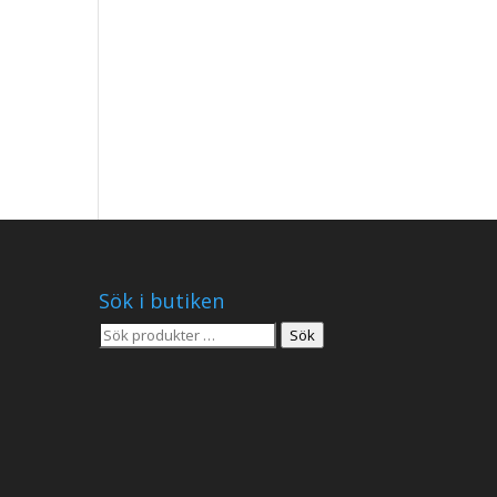
Sök i butiken
Sök
Sök
efter: