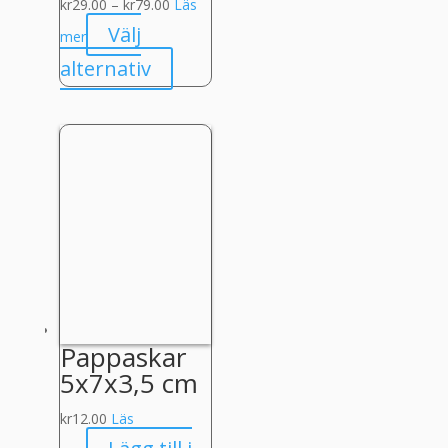
Prisintervall:
kr
29.00
–
kr
79.00
Läs
kr29.00
Välj
mer
till
Den
alternativ
kr79.00
här
produkten
har
flera
varianter.
De
olika
alternativen
kan
väljas
Pappaskar
på
5x7x3,5 cm
produktsidan
kr
12.00
Läs