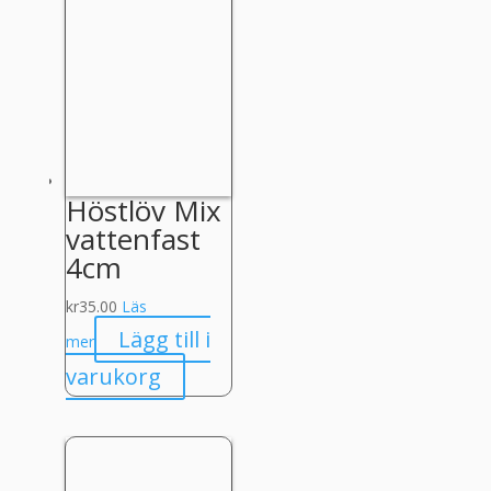
Höstlöv Mix
vattenfast
4cm
kr
35.00
Läs
Lägg till i
mer
varukorg