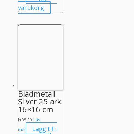
varukorg
Bladmetall
Silver 25 ark
16×16 cm
kr
85.00
Läs
Lägg till i
mer