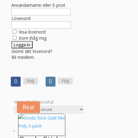
Användarnamn eller E-post
Lösenord
Visa lösenord
Kom ihåg mig
Glömt ditt lösenord?
Bli medlem.
Följ
Följ
Sortera
Visar alla 81 resultat
Rea!
Rea!
Rea!
efter
senaste