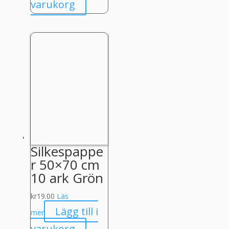
varukorg
Silkespappe
r 50×70 cm
10 ark Grön
kr
19.00
Läs
Lägg till i
mer
varukorg