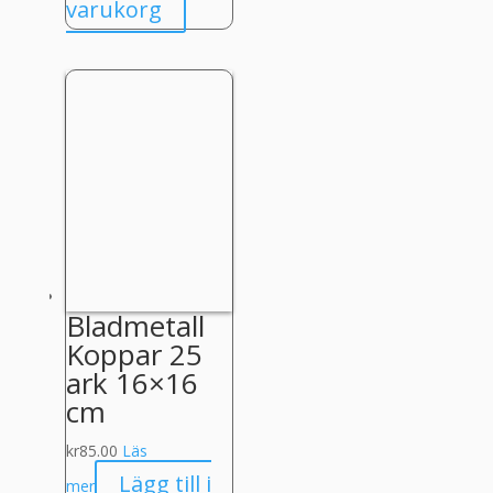
varukorg
Bladmetall
Koppar 25
ark 16×16
cm
kr
85.00
Läs
Lägg till i
mer