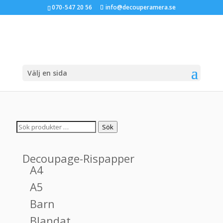
070-547 20 56
info@decouperamera.se
Välj en sida
Sök
Sök
efter:
Decoupage-Rispapper
A4
A5
Barn
Blandat