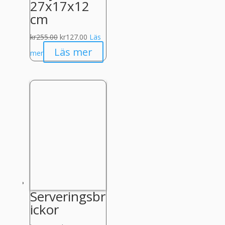
27x17x12
cm
Det
Det
kr
255.00
kr
127.00
Läs
ursprungliga
nuvarande
Läs mer
mer
priset
priset
var:
är:
kr255.00.
kr127.00.
Serveringsbr
ickor