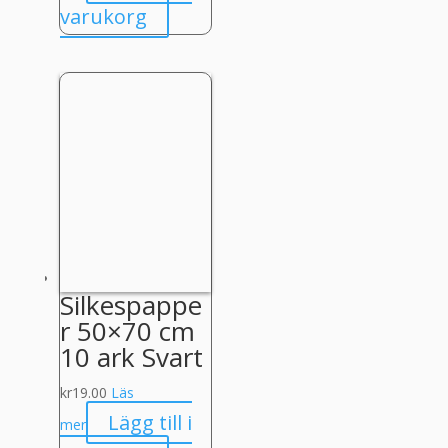
varukorg
Silkespappe
r 50×70 cm
10 ark Svart
kr
19.00
Läs
Lägg till i
mer