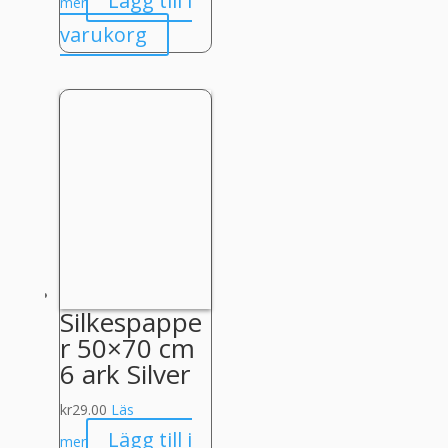
Lägg till i
mer
varukorg
Silkespappe
r 50×70 cm
6 ark Silver
kr
29.00
Läs
Lägg till i
mer