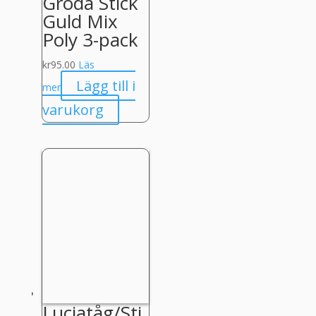
Groda Stick
Guld Mix
Poly 3-pack
kr
95.00
Läs
Lägg till i
mer
varukorg
Luciatåg/Sti