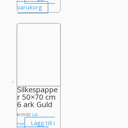
varukorg
Silkespappe
r 50×70 cm
6 ark Guld
kr
29.00
Läs
Lägg till i
mer