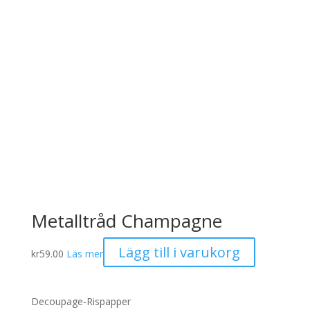
alternativen
kan
väljas
på
produktsidan
Metalltråd Champagne
Lägg till i varukorg
kr
59.00
Läs mer
Decoupage-Rispapper