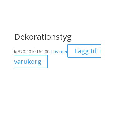
Dekorationstyg
Det
Det
Lägg till i
kr
320.00
kr
160.00
Läs mer
ursprungliga
nuvarande
varukorg
priset
priset
var:
är:
kr320.00.
kr160.00.