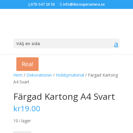
070-547 20 56
info@decouperamera.se
Välj en sida
Rea!
Hem
/
Dekorationer
/
Hobbymaterial
/ Färgad Kartong
A4 Svart
Färgad Kartong A4 Svart
kr
19.00
10 i lager