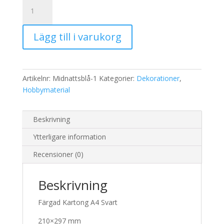
Färgad
Kartong
A4
Lägg till i varukorg
Svart
mängd
Artikelnr:
Midnattsblå-1
Kategorier:
Dekorationer
,
Hobbymaterial
Beskrivning
Ytterligare information
Recensioner (0)
Beskrivning
Färgad Kartong A4 Svart
210×297 mm