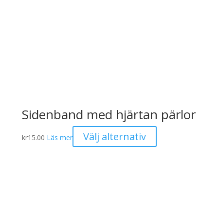
Sidenband med hjärtan pärlor
Den
Välj alternativ
kr
15.00
Läs mer
här
produkten
har
flera
varianter.
De
olika