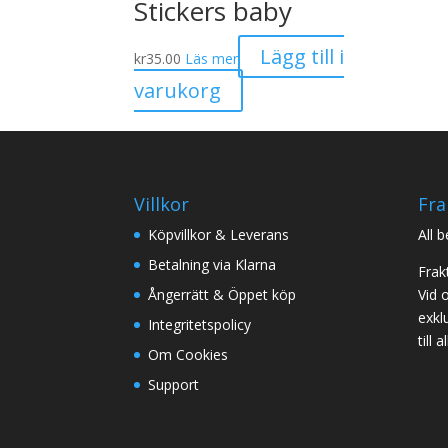
Stickers baby
Lägg till i
kr
35.00
Läs mer
varukorg
Villkor
Fra
Köpvillkor & Leverans
All 
Betalning via Klarna
Frak
Ångerrätt & Öppet köp
Vid 
exklu
Integritetspolicy
till
Om Cookies
Support