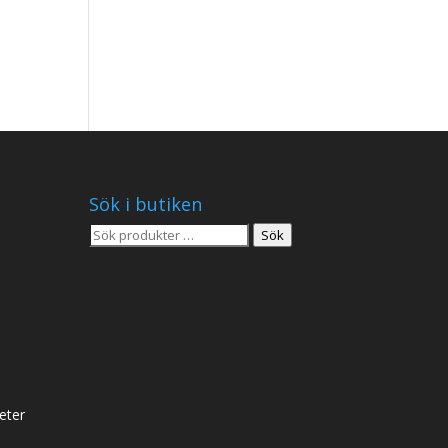
Sök i butiken
Sök
Sök
efter:
eter