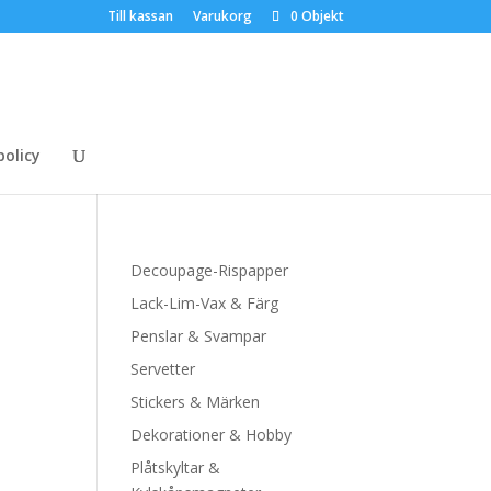
Till kassan
Varukorg
0 Objekt
policy
Decoupage-Rispapper
Lack-Lim-Vax & Färg
Penslar & Svampar
Servetter
Stickers & Märken
Dekorationer & Hobby
Plåtskyltar &