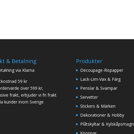
kt & Betalning
Produkter
betalning via Klarna
Decoupage-Rispapper
Lack-Lim-Vax & Färg
tkostnad 59 kr
ordervärde över 599 kr,
Penslar & Svampar
sive frakt, erbjuder vi fri frakt
Servetter
 alla kunder inom Sverige
Stickers & Märken
Dekorationer & Hobby
Plåtskyltar & Kylskåpsmagn
Knoppar