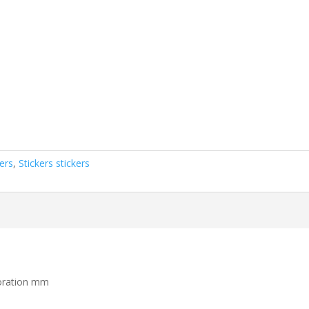
kers
,
Stickers stickers
koration mm