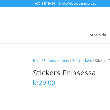
070-547 20 56
info@decouperamera.se
Startsida
Hem
/
Stickers stickers
/
Barnstickers
/ Stickers 
Stickers Prinsessa
kr
29.00