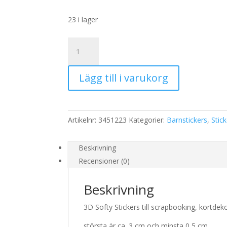
23 i lager
Stickers
Prinsessa
mängd
Lägg till i varukorg
Artikelnr:
3451223
Kategorier:
Barnstickers
,
Stic
Beskrivning
Recensioner (0)
Beskrivning
3D Softy Stickers till scrapbooking, kortde
största är ca. 3 cm och minsta 0,5 cm