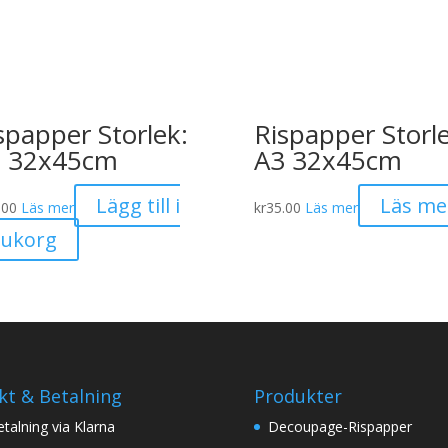
spapper Storlek:
Rispapper Storle
 32x45cm
A3 32x45cm
Lägg till i
Läs me
.00
Läs mer
kr
35.00
Läs mer
rukorg
kt & Betalning
Produkter
betalning via Klarna
Decoupage-Rispapper