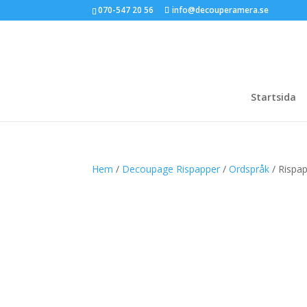
070-547 20 56
info@decouperamera.se
Startsida
Hem
/
Decoupage Rispapper
/
Ordspråk
/ Rispa