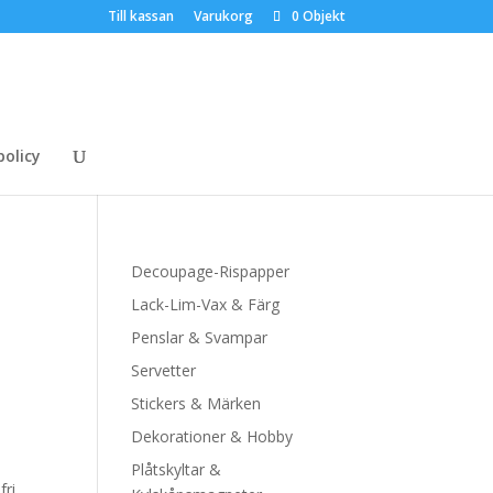
Till kassan
Varukorg
0 Objekt
policy
Decoupage-Rispapper
Lack-Lim-Vax & Färg
Penslar & Svampar
Servetter
Stickers & Märken
Dekorationer & Hobby
Plåtskyltar &
fri