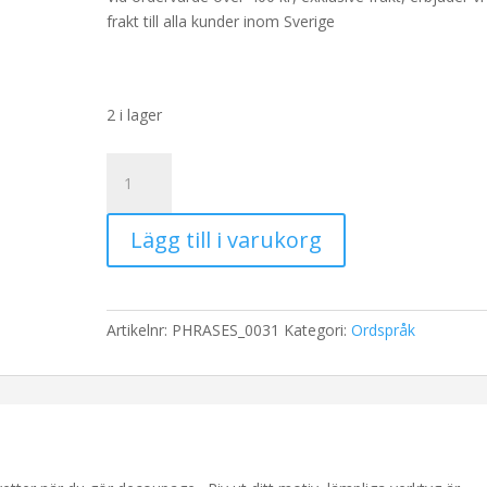
frakt till alla kunder inom Sverige
2 i lager
Rispapper
Storlek:
A3
Lägg till i varukorg
32x45cm
mängd
Artikelnr:
PHRASES_0031
Kategori:
Ordspråk