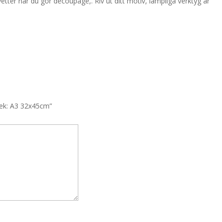
etter när du gör decoupage,. Riv ut ditt motiv, lämpliga verktyg är
rlek: A3 32x45cm”