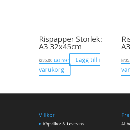
Rispapper Storlek:
Ri
A3 32x45cm
A3
Lägg till i
kr
35.00
Läs mer
kr
35
varukorg
va
Villkor
Fra
Köpvillkor & Leverans
All 