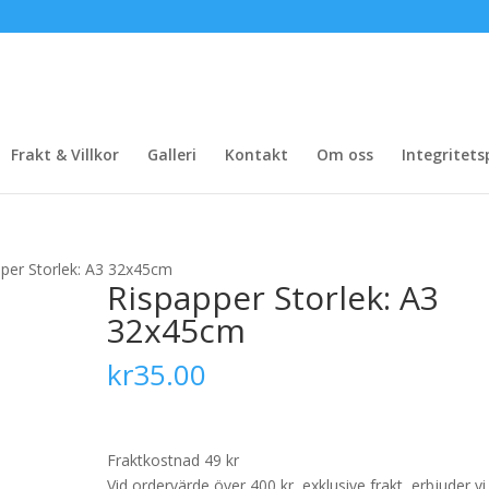
Frakt & Villkor
Galleri
Kontakt
Om oss
Integritets
pper Storlek: A3 32x45cm
Rispapper Storlek: A3
32x45cm
kr
35.00
Fraktkostnad 49 kr
Vid ordervärde över 400 kr, exklusive frakt, erbjuder vi 