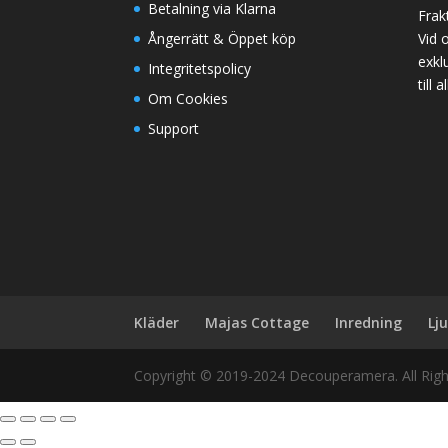
Betalning via Klarna
Frak
Ångerrätt & Öppet köp
Vid 
exklu
Integritetspolicy
till
Om Cookies
Support
Kläder
Majas Cottage
Inredning
Lj
Copyright © 2019-2024 Decouperamera. All Rig