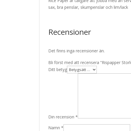
Rice Paper är tåligare att jobba med än serv
sax, bra penslar, skumpenslar och lim/lack
Recensioner
Det finns inga recensioner än.
Bli först med att recensera ”Rispapper Sto
Ditt betyg
Din recension
*
Namn
*