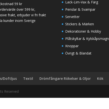
Lack-Lim-Vax & Färg
tkostnad 59 kr
ordervärde över 599 kr,
Penslar & Svampar
sive frakt, erbjuder vi fri frakt
Servetter
 alla kunder inom Sverige
Stickers & Märken
Dekorationer & Hobby
Plåtskyltar & Kylskåpsmagn
Knoppar
Övrigt & Blandat
us/Doftljus
Textil
Drömfångare Rökelser & Oljor
Kök
hts Reserved