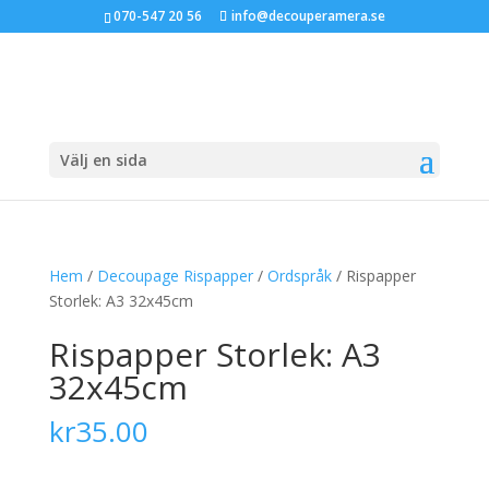
070-547 20 56
info@decouperamera.se
Välj en sida
Hem
/
Decoupage Rispapper
/
Ordspråk
/ Rispapper
Storlek: A3 32x45cm
Rispapper Storlek: A3
32x45cm
kr
35.00