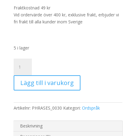
Fraktkostnad 49 kr
Vid ordervärde över 400 kr, exklusive frakt, erbjuder vi
fri frakt till alla kunder inom Sverige
5 i lager
Rispapper
Storlek:
A3
Lägg till i varukorg
32x45cm
mängd
Artikelnr:
PHRASES_0030
Kategori:
Ordspråk
Beskrivning