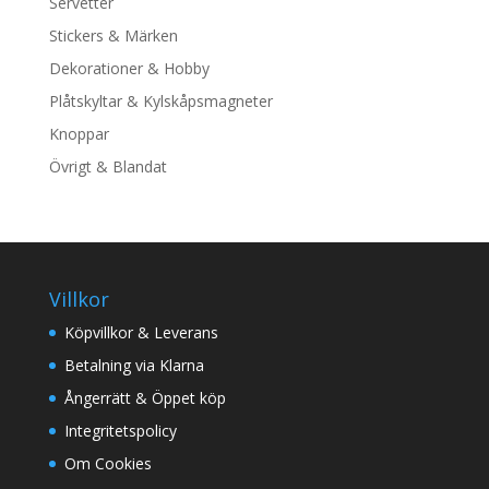
Servetter
Stickers & Märken
Dekorationer & Hobby
Plåtskyltar & Kylskåpsmagneter
Knoppar
Övrigt & Blandat
Villkor
Köpvillkor & Leverans
Betalning via Klarna
Ångerrätt & Öppet köp
Integritetspolicy
Om Cookies