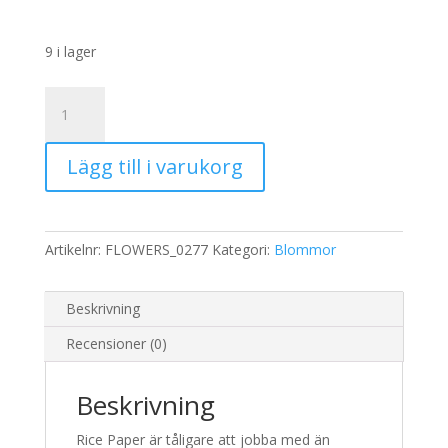
9 i lager
Rispapper
Storlek:
A3
Lägg till i varukorg
32x45cm
mängd
Artikelnr:
FLOWERS_0277
Kategori:
Blommor
Beskrivning
Recensioner (0)
Beskrivning
Rice Paper är tåligare att jobba med än