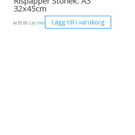
Rispapper Storlek: A3
32x45cm
Lägg till i varukorg
kr
35.00
Läs mer