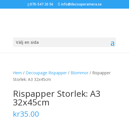
070-547 20 56
info@decouperamera.se
Välj en sida
Hem
/
Decoupage Rispapper
/
Blommor
/ Rispapper
Storlek: A3 32x45cm
Rispapper Storlek: A3
32x45cm
kr
35.00