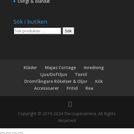
Övrigt & Blandat
Sök i butiken
Sök
Sök
efter:
Kläder
Majas Cottage
Inredning
Ljus/Doftljus
Textil
Drömfångare Rökelser & Oljor
Kök
Accessoarer
Fritid
Rea
Copyright © 2019-2024 Decouperamera. All Rights
Reserved