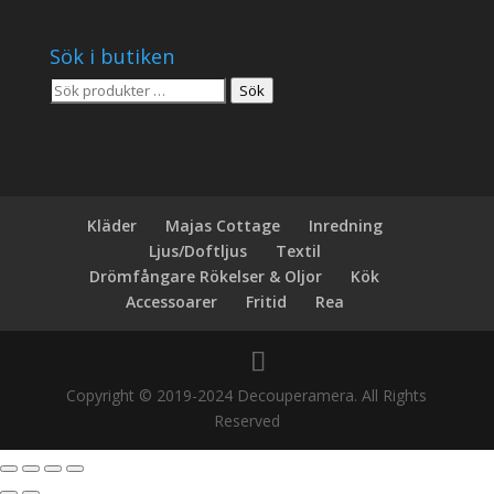
Sök i butiken
Sök
Sök
efter:
Kläder
Majas Cottage
Inredning
Ljus/Doftljus
Textil
Drömfångare Rökelser & Oljor
Kök
Accessoarer
Fritid
Rea
Copyright © 2019-2024 Decouperamera. All Rights
Reserved