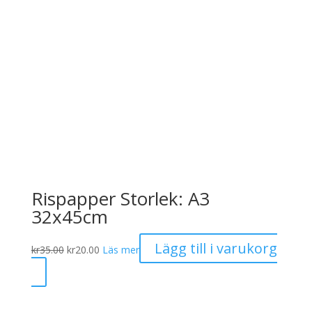
Rispapper Storlek: A3
32x45cm
Det
Det
Lägg till i varukorg
kr
35.00
kr
20.00
Läs mer
ursprungliga
nuvarande
priset
priset
var:
är:
kr35.00.
kr20.00.