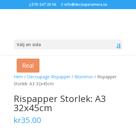
070-547 20 56
info@decouperamera.se
Välj en sida
Rea!
Hem
/
Decoupage Rispapper
/
Blommor
/ Rispapper
Storlek: A3 32x45cm
Rispapper Storlek: A3
32x45cm
kr
35.00