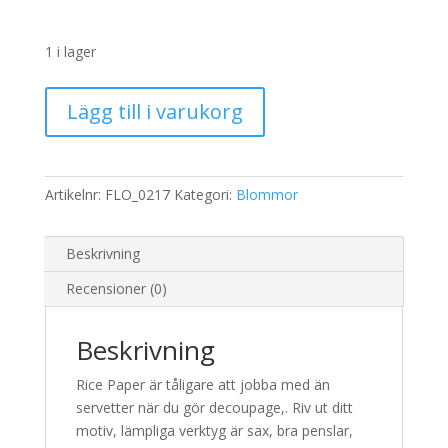
1 i lager
Rispapper
Lägg till i varukorg
Storlek:
A3
32x45cm
mängd
Artikelnr:
FLO_0217
Kategori:
Blommor
Beskrivning
Recensioner (0)
Beskrivning
Rice Paper är tåligare att jobba med än
servetter när du gör decoupage,. Riv ut ditt
motiv, lämpliga verktyg är sax, bra penslar,