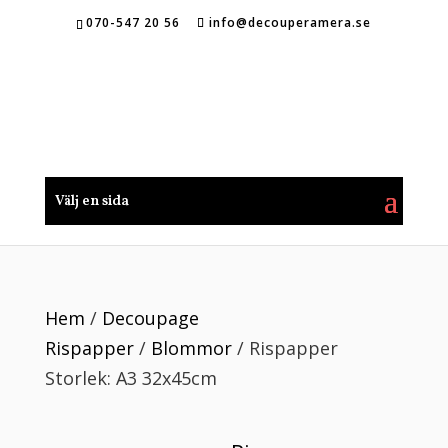
070-547 20 56
info@decouperamera.se
Välj en sida
Hem
/
Decoupage
Rispapper
/
Blommor
/ Rispapper
Storlek: A3 32x45cm