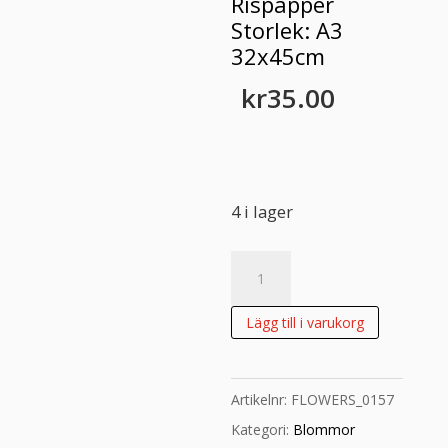
Rispapper
Storlek: A3
32x45cm
kr
35.00
4 i lager
Rispapper
Storlek:
A3
Lägg till i varukorg
32x45cm
mängd
Artikelnr:
FLOWERS_0157
Kategori:
Blommor