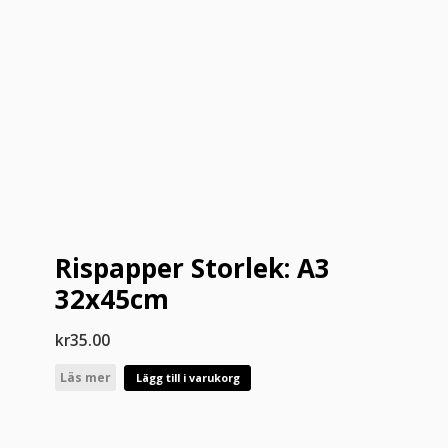
Rispapper Storlek: A3
32x45cm
kr
35.00
Läs mer
Lägg till i varukorg