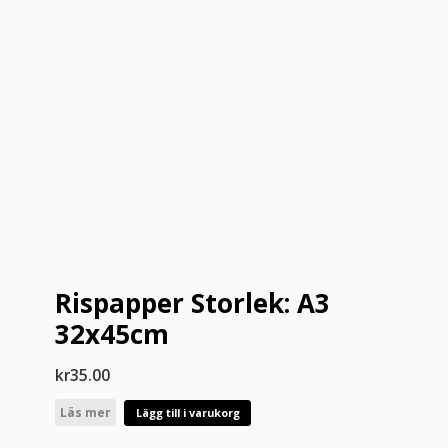
Rispapper Storlek: A3
32x45cm
kr
35.00
Läs mer
Lägg till i varukorg