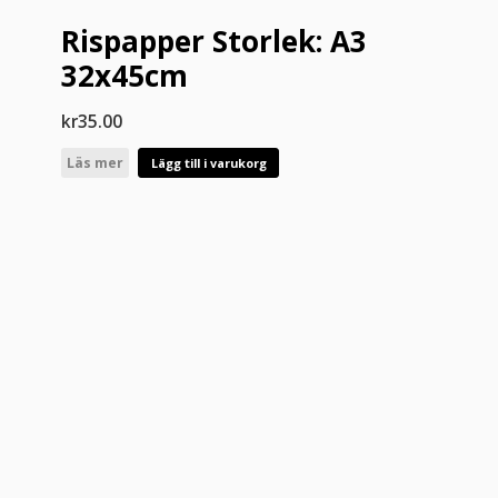
Rispapper Storlek: A3
32x45cm
kr
35.00
Läs mer
Lägg till i varukorg