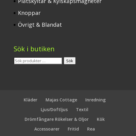
Plåtskyltar & Kylskåpsmagneter
Knoppar
Övrigt & Blandat
Sök i butiken
Sök
Sök
efter:
Kläder
Majas Cottage
Inredning
Ljus/Doftljus
Textil
Drömfångare Rökelser & Oljor
Kök
Accessoarer
Fritid
Rea