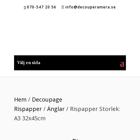
070-547 20 56
info@decouperamera.se
Välj en sida
Hem
/
Decoupage
Rispapper
/
Änglar
/ Rispapper Storlek:
A3 32x45cm