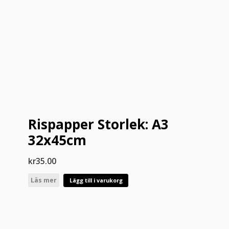
Rispapper Storlek: A3
32x45cm
kr
35.00
Läs mer
Lägg till i varukorg