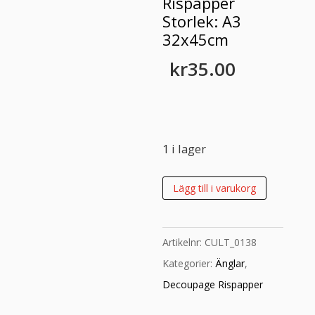
Rispapper
Storlek: A3
32x45cm
kr
35.00
1 i lager
Rispapper
Lägg till i varukorg
Storlek:
A3
Artikelnr:
CULT_0138
32x45cm
Kategorier:
Änglar
,
mängd
Decoupage Rispapper