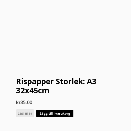
Rispapper Storlek: A3
32x45cm
kr
35.00
Läs mer
Lägg till i varukorg