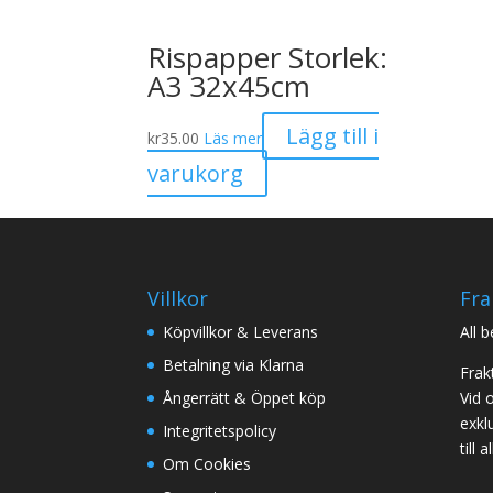
Rispapper Storlek:
A3 32x45cm
Lägg till i
kr
35.00
Läs mer
varukorg
Villkor
Fra
Köpvillkor & Leverans
All 
Betalning via Klarna
Frak
Ångerrätt & Öppet köp
Vid 
exklu
Integritetspolicy
till
Om Cookies