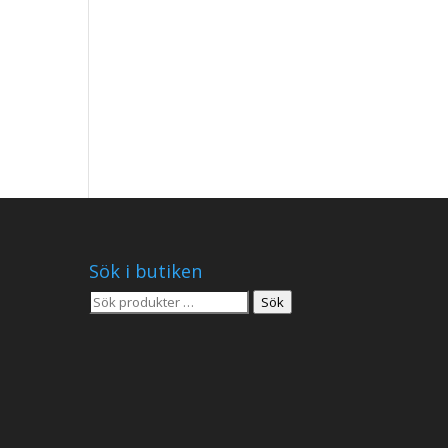
Sök i butiken
Sök
Sök
efter: