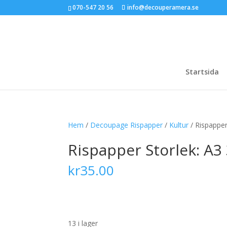
070-547 20 56
info@decouperamera.se
Startsida
Hem
/
Decoupage Rispapper
/
Kultur
/ Rispapper
Rispapper Storlek: A
kr
35.00
13 i lager