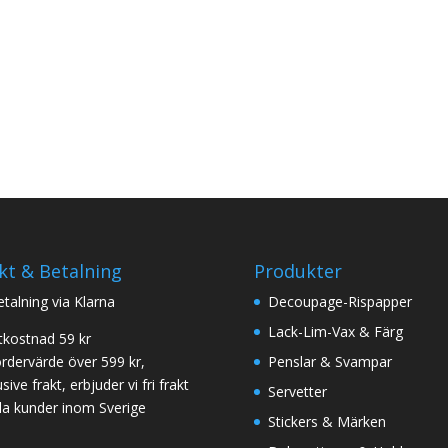
kt & Betalning
Produkter
betalning via Klarna
Decoupage-Rispapper
Lack-Lim-Vax & Färg
tkostnad 59 kr
ordervärde över 599 kr,
Penslar & Svampar
sive frakt, erbjuder vi fri frakt
Servetter
 alla kunder inom Sverige
Stickers & Märken