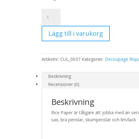
Rispapper
Storlek:
A3
Lägg till i varukorg
32x45cm
mängd
Artikelnr:
CUL_0037
Kategorier:
Decoupage Risp
Beskrivning
Recensioner (0)
Beskrivning
Rice Paper är tåligare att jobba med än serv
sax, bra penslar, skumpenslar och lim/lack