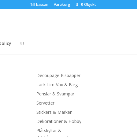
Till kassan
Varukorg
0 Objekt
policy
Decoupage-Rispapper
Lack-Lim-Vax & Färg
Penslar & Svampar
Servetter
Stickers & Märken
Dekorationer & Hobby
Plåtskyltar &