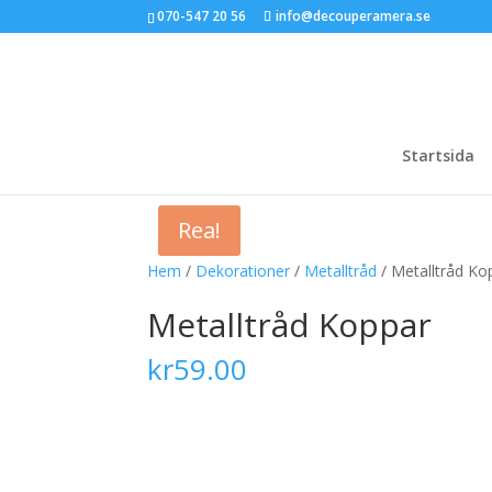
070-547 20 56
info@decouperamera.se
Startsida
Rea!
Hem
/
Dekorationer
/
Metalltråd
/ Metalltråd Ko
Metalltråd Koppar
kr
59.00