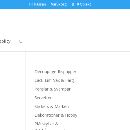
Till kassan
Varukorg
0 Objekt
policy
Decoupage-Rispapper
Lack-Lim-Vax & Färg
Penslar & Svampar
Servetter
Stickers & Märken
Dekorationer & Hobby
Plåtskyltar &