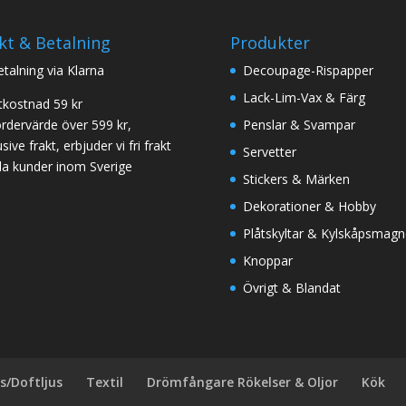
kt & Betalning
Produkter
betalning via Klarna
Decoupage-Rispapper
Lack-Lim-Vax & Färg
tkostnad 59 kr
ordervärde över 599 kr,
Penslar & Svampar
sive frakt, erbjuder vi fri frakt
Servetter
 alla kunder inom Sverige
Stickers & Märken
Dekorationer & Hobby
Plåtskyltar & Kylskåpsmagn
Knoppar
Övrigt & Blandat
us/Doftljus
Textil
Drömfångare Rökelser & Oljor
Kök