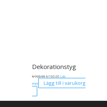
Dekorationstyg
Det
Det
kr
320.00
kr
160.00
Läs
ursprungliga
nuvarande
Lägg till i varukorg
mer
priset
priset
var:
är:
kr320.00.
kr160.00.