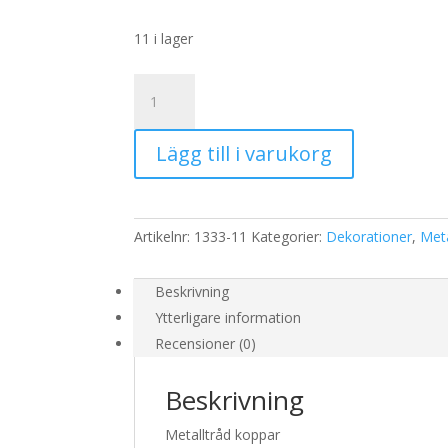
11 i lager
Metalltråd
Koppar
mängd
Lägg till i varukorg
Artikelnr:
1333-11
Kategorier:
Dekorationer
,
Meta
Beskrivning
Ytterligare information
Recensioner (0)
Beskrivning
Metalltråd koppar