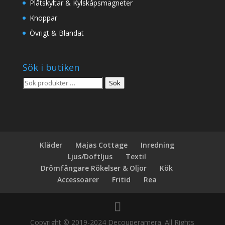
Plåtskyltar & Kylskåpsmagneter
Knoppar
Övrigt & Blandat
Sök i butiken
Sök
Sök
efter:
Kläder
Majas Cottage
Inredning
Ljus/Doftljus
Textil
Drömfångare Rökelser & Oljor
Kök
Accessoarer
Fritid
Rea
Copyright © 2019-2024 Decouperamera. All Rights