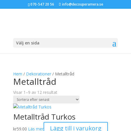
070-547 20 56
info@decouperamera.se
Välj en sida
Hem
/
Dekorationer
/ Metalltråd
Metalltråd
Sortera
Visar 1–9 av 12 resultat
efter
senaste
Metalltråd Turkos
Lägg till i varukorg
kr
59.00
Läs mer