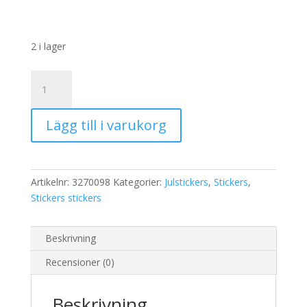
2 i lager
Stickers
Julkalender
mängd
Lägg till i varukorg
Artikelnr:
3270098
Kategorier:
Julstickers
,
Stickers
,
Stickers stickers
Beskrivning
Recensioner (0)
Beskrivning