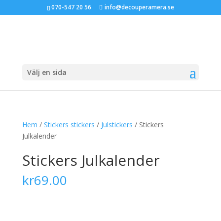
070-547 20 56
info@decouperamera.se
Välj en sida
Hem
/
Stickers stickers
/
Julstickers
/ Stickers
Julkalender
Stickers Julkalender
kr
69.00