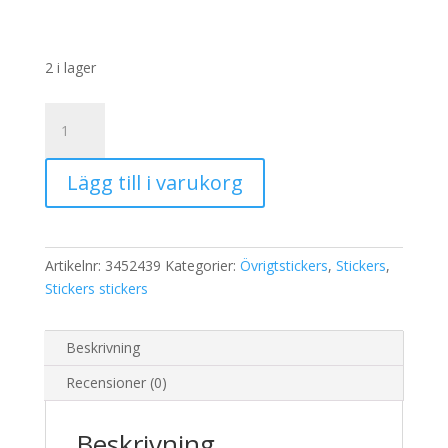
2 i lager
Stickers
Cupcake
mängd
Lägg till i varukorg
Artikelnr:
3452439
Kategorier:
Övrigtstickers
,
Stickers
,
Stickers stickers
Beskrivning
Recensioner (0)
Beskrivning