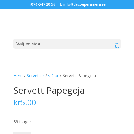
070-547 20 56
info@decouperamera.se
Välj en sida
Hem
/
Servetter
/
sDjur
/ Servett Papegoja
Servett Papegoja
kr
5.00
.
39 i lager