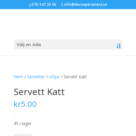
070-547 20 56
info@decouperamera.se
Välj en sida
Hem
/
Servetter
/
sDjur
/ Servett Katt
Servett Katt
kr
5.00
.
45 i lager