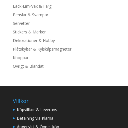
Lack-Lim-Vax & Färg
Penslar & Svampar
Servetter
Stickers & Märken
Dekorationer & Hobby
Plåtskyltar & Kylskåpsmagneter
Knoppar
Övrigt & Blandat
Villkor
Köpvillkor & Leverans
Betalning via Klarna
Ångerrätt & Öppet köp