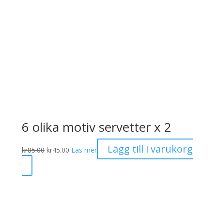
6 olika motiv servetter x 2
Det
Det
Lägg till i varukorg
kr
85.00
kr
45.00
Läs mer
ursprungliga
nuvarande
priset
priset
var:
är:
kr85.00.
kr45.00.