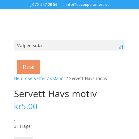
070-547 20 56
info@decouperamera.se
Välj en sida
Rea!
Hem
/
Servetter
/
sMarint
/ Servett Havs motiv
Servett Havs motiv
kr
5.00
.
31 i lager