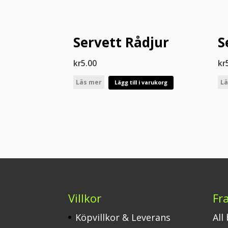
Servett Rådjur
S
kr
5.00
kr
Läs mer
Lä
Lägg till i varukorg
Villkor
Fr
Köpvillkor & Leverans
All