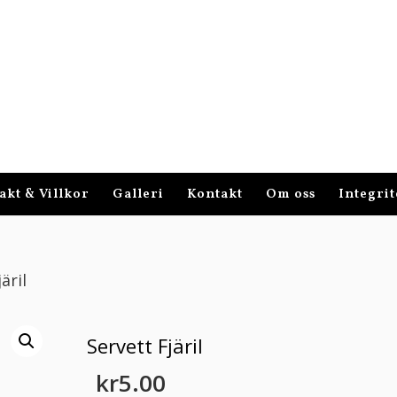
akt & Villkor
Galleri
Kontakt
Om oss
Integrit
äril
Servett Fjäril
kr
5.00