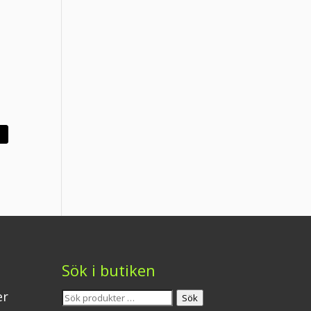
e
g
Sök i butiken
Sök
er
Sök