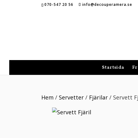
070-547 20 56
info@decouperamera.se
Startsida
Fr
Hem
/
Servetter
/
Fjärilar
/ Servett Fj