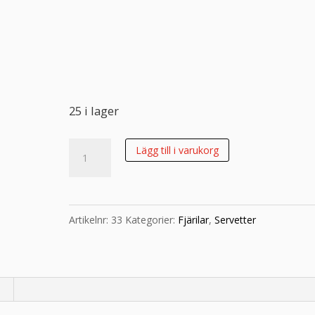
25 i lager
Servett
Lägg till i varukorg
Fjäril
mängd
Artikelnr:
33
Kategorier:
Fjärilar
,
Servetter