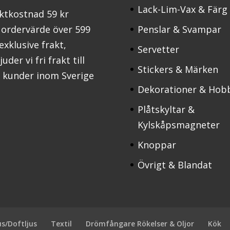
Lack-Lim-Vax & Färg
ktkostnad 59 kr
 ordervärde över 599
Penslar & Svampar
 exklusive frakt,
Servetter
uder vi fri frakt till
Stickers & Märken
a kunder inom Sverige
Dekorationer & Hob
Plåtskyltar &
Kylskåpsmagneter
Knoppar
Övrigt & Blandat
us/Doftljus
Textil
Drömfångare Rökelser & Oljor
Kök