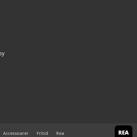
efter:
by
REA
Accessoarer
Fritid
Rea