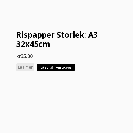
Rispapper Storlek: A3
32x45cm
kr
35.00
Läs mer
Lägg till i varukorg