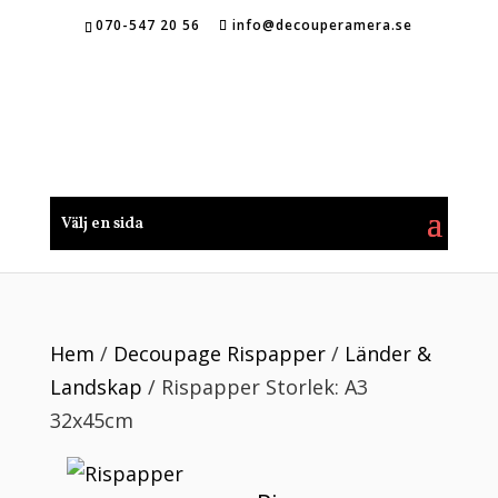
070-547 20 56
info@decouperamera.se
Välj en sida
Hem
/
Decoupage Rispapper
/
Länder &
Landskap
/ Rispapper Storlek: A3
32x45cm