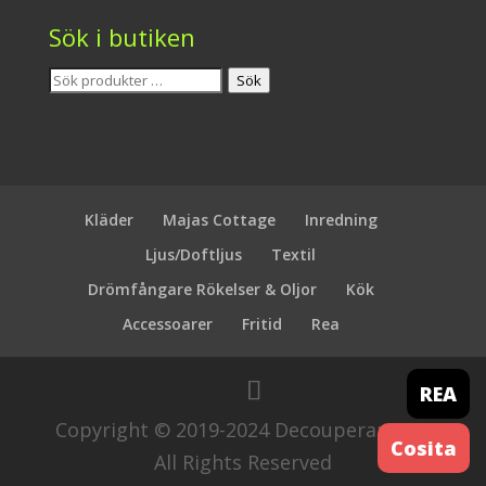
Sök i butiken
Sök
Sök
efter:
Kläder
Majas Cottage
Inredning
Ljus/Doftljus
Textil
Drömfångare Rökelser & Oljor
Kök
Accessoarer
Fritid
Rea
REA
Copyright © 2019-2024 Decouperamera.
Cosita
All Rights Reserved