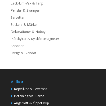
Lack-Lim-Vax & Färg
Penslar & Svampar
Servetter
Stickers & Märken
Dekorationer & Hobby
Plåtskyltar & Kylskåpsmagneter
Knoppar
Övrigt & Blandat
Villkor
Köpvillkor & Leverans
Betalning via Klarna
Ångerrätt & Öppet köp