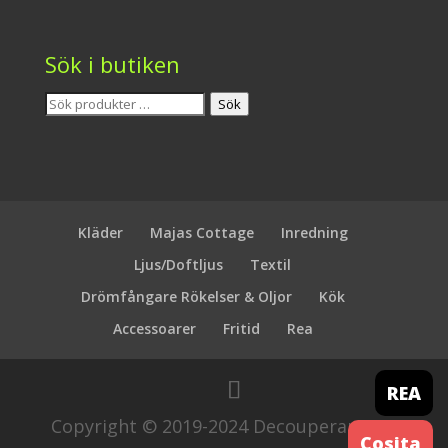
Sök i butiken
Sök
Sök
efter:
Kläder
Majas Cottage
Inredning
Ljus/Doftljus
Textil
Drömfångare Rökelser & Oljor
Kök
Accessoarer
Fritid
Rea
REA
Copyright © 2019-2024 Decouperamera.
Cosita