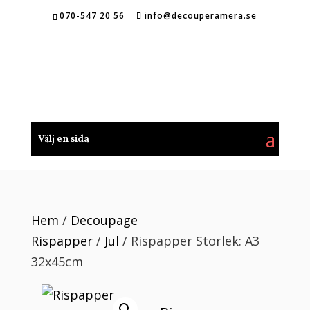
070-547 20 56
info@decouperamera.se
Välj en sida
Hem
/
Decoupage
Rispapper
/
Jul
/ Rispapper Storlek: A3
32x45cm