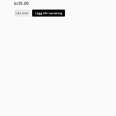
kr
35.00
Läs mer
Lägg till i varukorg