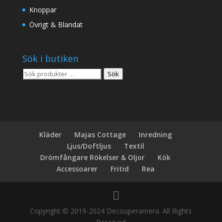
Knoppar
Övrigt & Blandat
Sök i butiken
Sök
Sök
efter:
Kläder
Majas Cottage
Inredning
Ljus/Doftljus
Textil
Drömfångare Rökelser & Oljor
Kök
Accessoarer
Fritid
Rea
Copyright © 2019-2024 Decouperamera. All Rights