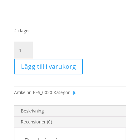
4 i lager
Rispapper
Storlek:
A3
Lägg till i varukorg
32x45cm
mängd
Artikelnr:
FES_0020
Kategori:
Jul
Beskrivning
Recensioner (0)