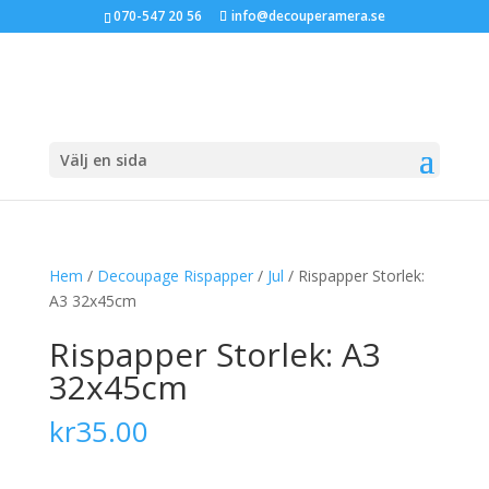
070-547 20 56
info@decouperamera.se
Välj en sida
Hem
/
Decoupage Rispapper
/
Jul
/ Rispapper Storlek:
A3 32x45cm
Rispapper Storlek: A3
32x45cm
kr
35.00