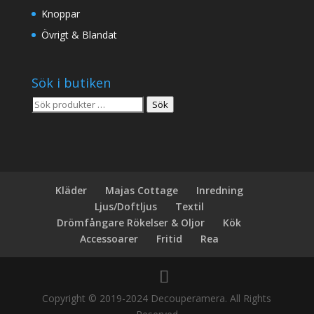
Knoppar
Övrigt & Blandat
Sök i butiken
Sök
Sök
efter:
Kläder
Majas Cottage
Inredning
Ljus/Doftljus
Textil
Drömfångare Rökelser & Oljor
Kök
Accessoarer
Fritid
Rea
Copyright © 2019-2024 Decouperamera. All Rights