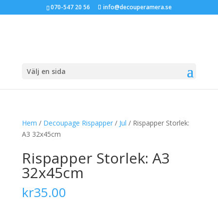
070-547 20 56
info@decouperamera.se
Välj en sida
Hem
/
Decoupage Rispapper
/
Jul
/ Rispapper Storlek:
A3 32x45cm
Rispapper Storlek: A3
32x45cm
kr
35.00