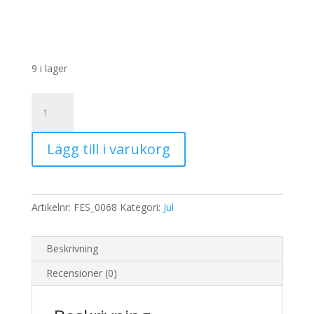
9 i lager
Rispapper
Storlek:
A3
Lägg till i varukorg
32x45cm
mängd
Artikelnr:
FES_0068
Kategori:
Jul
Beskrivning
Recensioner (0)