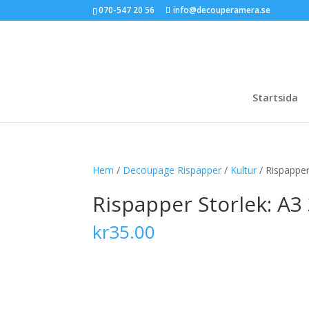
070-547 20 56
info@decouperamera.se
Startsida
Hem
/
Decoupage Rispapper
/
Kultur
/ Rispapper
Rispapper Storlek: A
kr
35.00