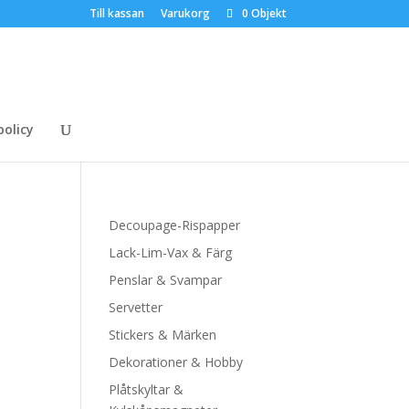
Till kassan
Varukorg
0 Objekt
policy
Decoupage-Rispapper
Lack-Lim-Vax & Färg
Penslar & Svampar
Servetter
Stickers & Märken
Dekorationer & Hobby
Plåtskyltar &