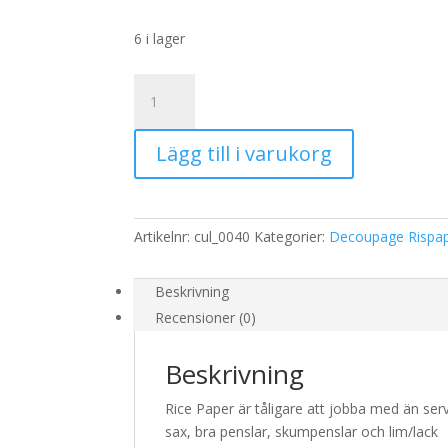
6 i lager
Rispapper
Storlek:
A3
Lägg till i varukorg
32x45cm
mängd
Artikelnr:
cul_0040
Kategorier:
Decoupage Rispa
Beskrivning
Recensioner (0)
Beskrivning
Rice Paper är tåligare att jobba med än serv
sax, bra penslar, skumpenslar och lim/lack