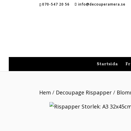
070-547 20 56
info@decouperamera.se
Startsida
Fr
Hem
/
Decoupage Rispapper
/
Blom