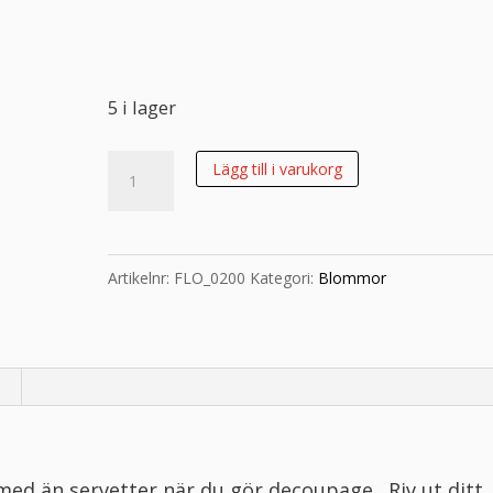
5 i lager
Rispapper
Lägg till i varukorg
Storlek:
A3
32x45cm
Artikelnr:
FLO_0200
Kategori:
Blommor
mängd
 med än servetter när du gör decoupage,. Riv ut ditt