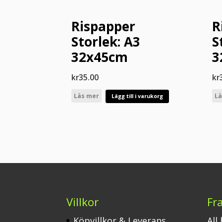
Rispapper
R
Storlek: A3
S
32x45cm
3
kr
35.00
kr
Läs mer
Lä
Lägg till i varukorg
Villkor
Fr
Köpvillkor & Leverans
All