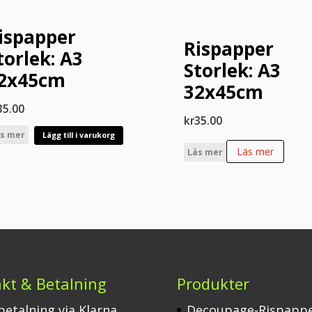
ispapper
Rispapper
torlek: A3
Storlek: A3
2x45cm
32x45cm
35.00
kr
35.00
s mer
Lägg till i varukorg
Läs mer
Läs mer
akt & Betalning
Produkter
 betalning via Klarna
Decoupage-Rispapp