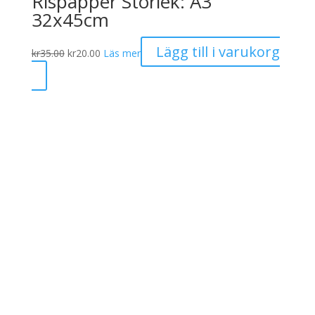
Rispapper Storlek: A3
32x45cm
Det
Det
Lägg till i varukorg
kr
35.00
kr
20.00
Läs mer
ursprungliga
nuvarande
priset
priset
var:
är:
kr35.00.
kr20.00.