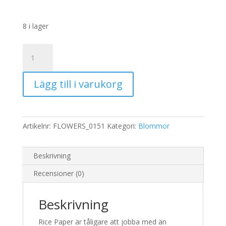
8 i lager
Rispapper
Storlek:
A3
Lägg till i varukorg
32x45cm
mängd
Artikelnr:
FLOWERS_0151
Kategori:
Blommor
Beskrivning
Recensioner (0)
Beskrivning
Rice Paper är tåligare att jobba med än