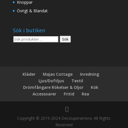
Knoppar
Övrigt & Blandat
Sök i butiken
Sök
Sök
efter:
Kläder
Majas Cottage
Inredning
Ljus/Doftljus
Textil
Drömfångare Rökelser & Oljor
Kök
Accessoarer
Fritid
Rea
Copyright © 2019-2024 Decouperamera. All Rights
Reserved