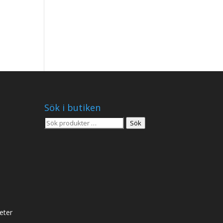
Sök i butiken
Sök
Sök
efter:
eter