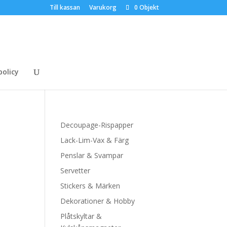
Till kassan
Varukorg
0 Objekt
policy
Decoupage-Rispapper
Lack-Lim-Vax & Färg
Penslar & Svampar
Servetter
Stickers & Märken
Dekorationer & Hobby
Plåtskyltar &