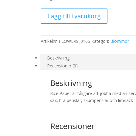
Rispapper
Lägg till i varukorg
Storlek:
A3
32x45cm
mängd
Artikelnr:
FLOWERS_0165
Kategori:
Blommor
Beskrivning
Recensioner (0)
Beskrivning
Rice Paper är tåligare att jobba med än serv
sax, bra penslar, skumpenslar och lim/lack
Recensioner