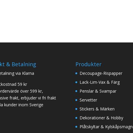
kt & Betalning
Produkter
betalning via Klarna
Decoupage-Rispapper
Lack-Lim-Vax & Färg
tkostnad 59 kr
ordervärde över 599 kr,
Penslar & Svampar
sive frakt, erbjuder vi fri frakt
Servetter
 alla kunder inom Sverige
Stickers & Märken
Dekorationer & Hobby
Plåtskyltar & Kylskåpsmagn