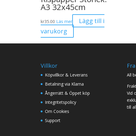
A3 32x45cm
Lägg till i
kr
35.00
Läs mer
varukorg
Villkor
Fra
Köpvillkor & Leverans
All 
Betalning via Klarna
Frak
Ångerrätt & Öppet köp
Vid 
exklu
Integritetspolicy
till
Om Cookies
Support