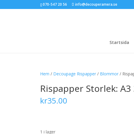
070-547 20 56
info@decouperamera.se
Startsida
Hem
/
Decoupage Rispapper
/
Blommor
/ Rispa
Rispapper Storlek: A
kr
35.00
1 i lager