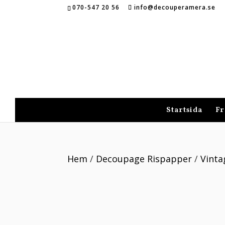
070-547 20 56
info@decouperamera.se
Startsida
Fr
Hem
/
Decoupage Rispapper
/
Vinta