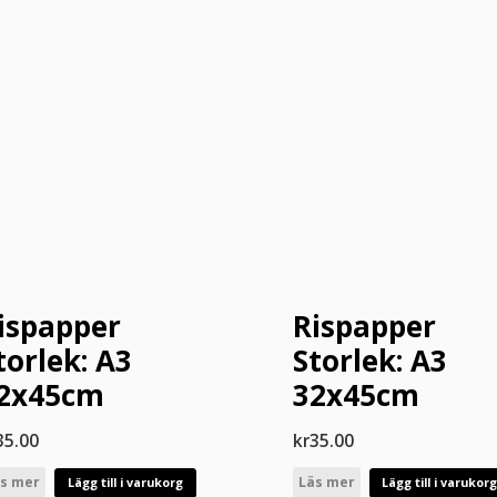
ispapper
Rispapper
torlek: A3
Storlek: A3
2x45cm
32x45cm
35.00
kr
35.00
s mer
Läs mer
Lägg till i varukorg
Lägg till i varukor