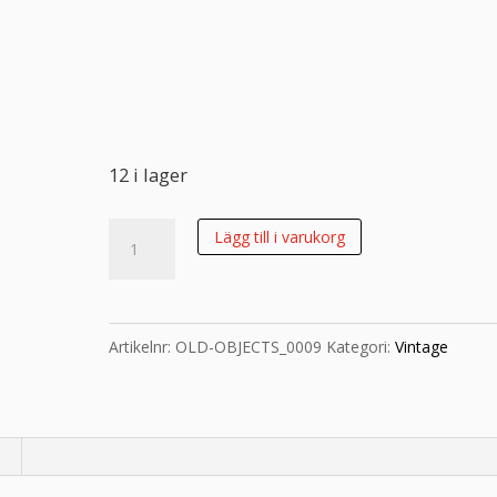
12 i lager
Rispapper
Lägg till i varukorg
Storlek:
A3
32x45cm
Artikelnr:
OLD-OBJECTS_0009
Kategori:
Vintage
mängd