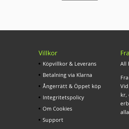
Villkor
Fr
Köpvillkor & Leverans
All
Betalning via Klarna
Fra
Ångerrätt & Öppet köp
Vid
kr,
Integritetspolicy
erbj
Om Cookies
all
Support