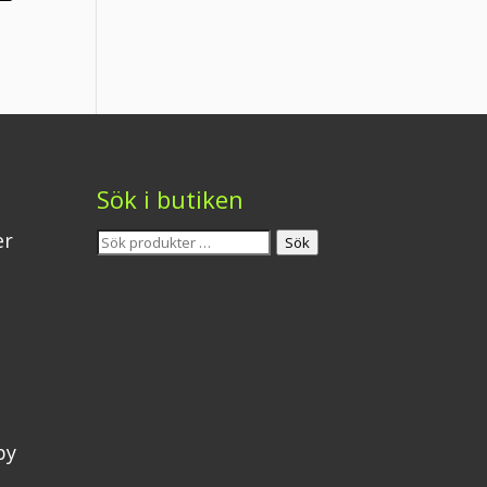
Sök i butiken
Sök
er
Sök
efter:
by