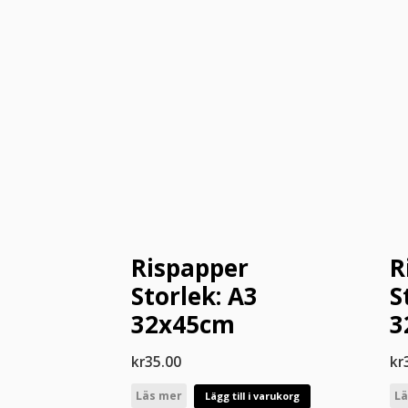
Rispapper
R
Storlek: A3
S
32x45cm
3
kr
35.00
kr
Läs mer
Lä
Lägg till i varukorg