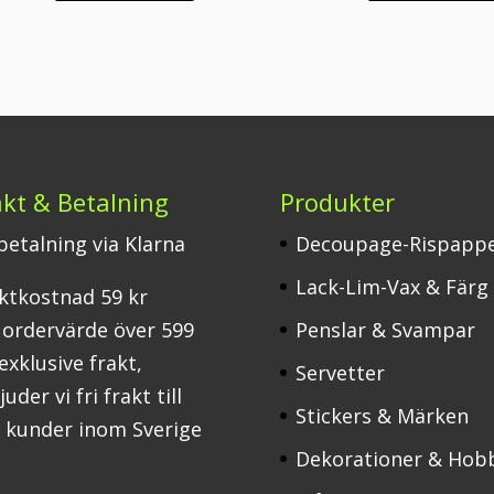
akt & Betalning
Produkter
 betalning via Klarna
Decoupage-Rispapp
Lack-Lim-Vax & Färg
ktkostnad 59 kr
 ordervärde över 599
Penslar & Svampar
 exklusive frakt,
Servetter
uder vi fri frakt till
Stickers & Märken
a kunder inom Sverige
Dekorationer & Hob