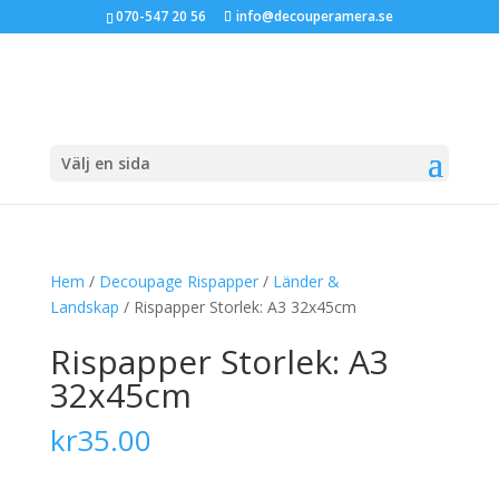
070-547 20 56
info@decouperamera.se
Välj en sida
Hem
/
Decoupage Rispapper
/
Länder &
Landskap
/ Rispapper Storlek: A3 32x45cm
Rispapper Storlek: A3
32x45cm
kr
35.00