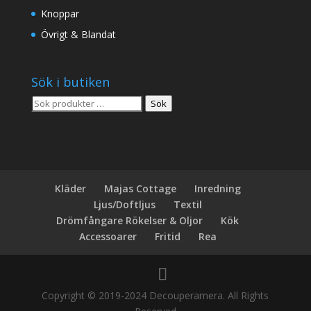
Knoppar
Övrigt & Blandat
Sök i butiken
Sök
Sök
efter:
Kläder
Majas Cottage
Inredning
Ljus/Doftljus
Textil
Drömfångare Rökelser & Oljor
Kök
Accessoarer
Fritid
Rea
Copyright © 2019-2024 Decouperamera. All Rights