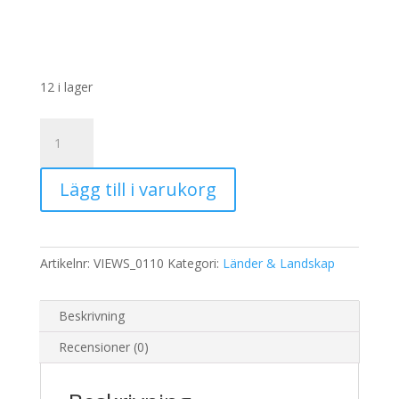
12 i lager
Rispapper
Storlek:
A3
Lägg till i varukorg
32x45cm
mängd
Artikelnr:
VIEWS_0110
Kategori:
Länder & Landskap
Beskrivning
Recensioner (0)