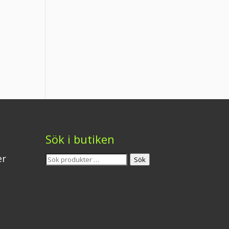
Sök i butiken
Sök
er
Sök
efter: