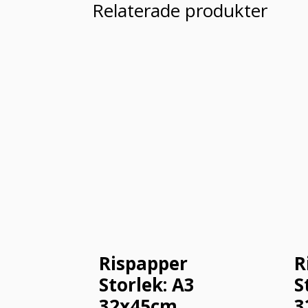
Relaterade produkter
Rispapper
R
Storlek: A3
S
32x45cm
3