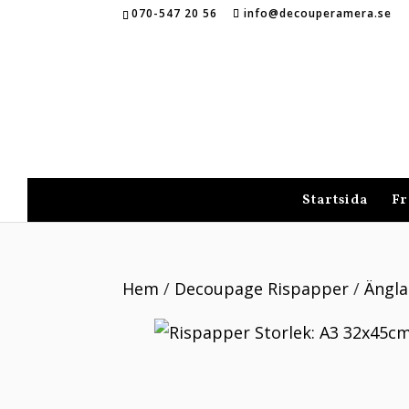
070-547 20 56
info@decouperamera.se
Startsida
Fr
Hem
/
Decoupage Rispapper
/
Ängla