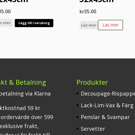
35.00
kr
35.00
s mer
Lägg till i varukorg
Läs mer
Läs mer
akt & Betalning
Produkter
 betalning via Klarna
Decoupage-Rispapp
Lack-Lim-Vax & Färg
ktkostnad 59 kr
 ordervärde över 599
Penslar & Svampar
 exklusive frakt,
Servetter
uder vi fri frakt till