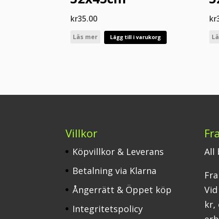
kr
35.00
kr
Läs mer
Lä
Lägg till i varukorg
Villkor
Fr
Köpvillkor & Leverans
All
Betalning via Klarna
Fra
Ångerrätt & Öppet köp
Vid
kr,
Integritetspolicy
erbj