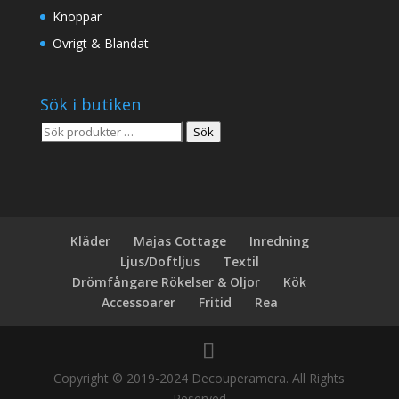
Knoppar
Övrigt & Blandat
Sök i butiken
Sök
Sök
efter:
Kläder
Majas Cottage
Inredning
Ljus/Doftljus
Textil
Drömfångare Rökelser & Oljor
Kök
Accessoarer
Fritid
Rea
Copyright © 2019-2024 Decouperamera. All Rights
Reserved