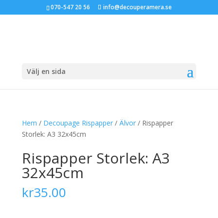
070-547 20 56
info@decouperamera.se
Välj en sida
Hem
/
Decoupage Rispapper
/
Älvor
/ Rispapper
Storlek: A3 32x45cm
Rispapper Storlek: A3
32x45cm
kr
35.00