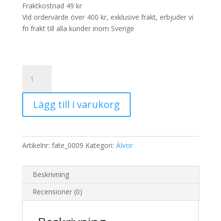
Fraktkostnad 49 kr
Vid ordervärde över 400 kr, exklusive frakt, erbjuder vi
fri frakt till alla kunder inom Sverige
Rispapper
Storlek:
A3
Lägg till i varukorg
32x45cm
mängd
Artikelnr:
fate_0009
Kategori:
Älvor
Beskrivning
Recensioner (0)