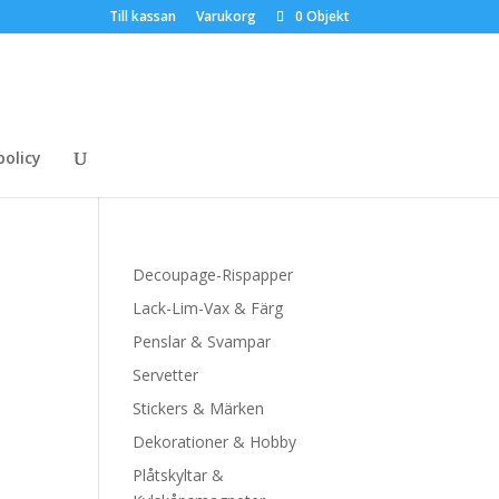
Till kassan
Varukorg
0 Objekt
policy
Decoupage-Rispapper
Lack-Lim-Vax & Färg
Penslar & Svampar
Servetter
Stickers & Märken
Dekorationer & Hobby
Plåtskyltar &