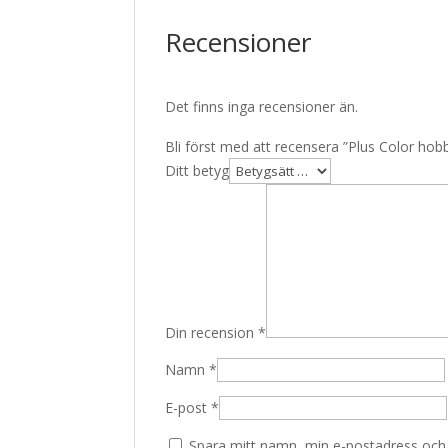
Recensioner
Det finns inga recensioner än.
Bli först med att recensera ”Plus Color hob
Ditt betyg
Din recension
*
Namn
*
E-post
*
Spara mitt namn, min e-postadress och w