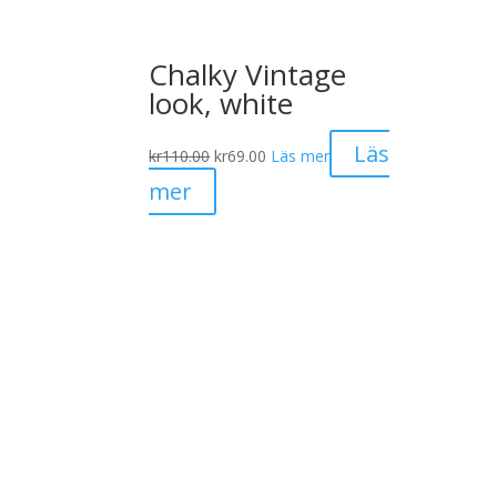
Chalky Vintage
look, white
Det
Det
Läs
kr
110.00
kr
69.00
Läs mer
ursprungliga
nuvarande
mer
priset
priset
var:
är:
kr110.00.
kr69.00.