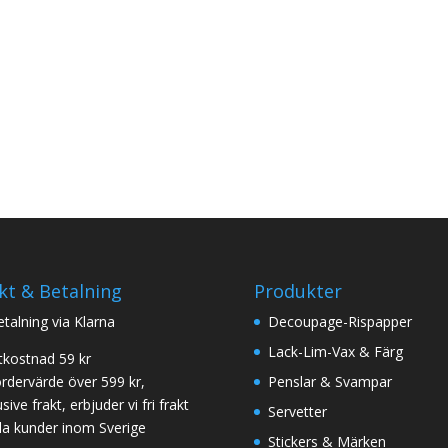
kt & Betalning
Produkter
betalning via Klarna
Decoupage-Rispapper
Lack-Lim-Vax & Färg
tkostnad 59 kr
ordervärde över 599 kr,
Penslar & Svampar
sive frakt, erbjuder vi fri frakt
Servetter
 alla kunder inom Sverige
Stickers & Märken