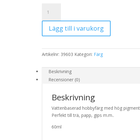
Plus
Color
hobbyfärg
Lägg till i varukorg
60ml
Ljus
brun
mängd
Artikelnr:
39603
Kategori:
Färg
Beskrivning
Recensioner (0)
Beskrivning
Vattenbaserad hobbyfärg med hög pigmenteri
Perfekt till trä, papp, gips m.m..
60ml