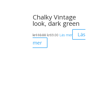
Chalky Vintage
look, dark green
Det
Det
Läs
kr
110.00
kr
69.00
Läs mer
ursprungliga
nuvarande
mer
priset
priset
var:
är:
kr110.00.
kr69.00.