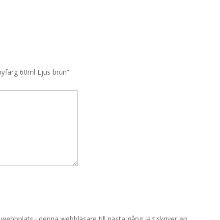
byfärg 60ml Ljus brun”
ebbplats i denna webbläsare till nästa gång jag skriver en