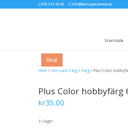
070-547 20 56
info@decouperamera.se
Startsida
Rea!
Rea!
Rea!
Hem
/
Lim-Lack-Färg
/
Färg
/ Plus Color hobbyf
Plus Color hobbyfärg 
kr
35.00
.
3 i lager