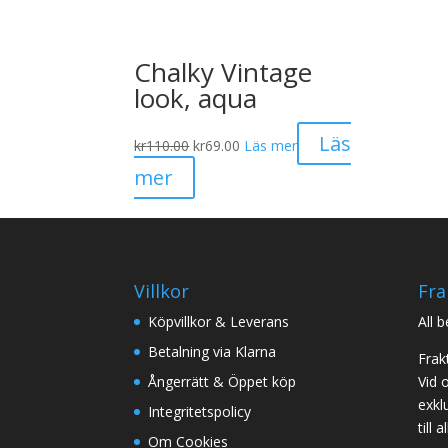
Chalky Vintage
look, aqua
Det
Det
Läs
kr
110.00
kr
69.00
Läs mer
ursprungliga
nuvarande
mer
priset
priset
var:
är:
kr110.00.
kr69.00.
Villkor
Fra
Köpvillkor & Leverans
All 
Betalning via Klarna
Frak
Ångerrätt & Öppet köp
Vid 
exklu
Integritetspolicy
till
Om Cookies