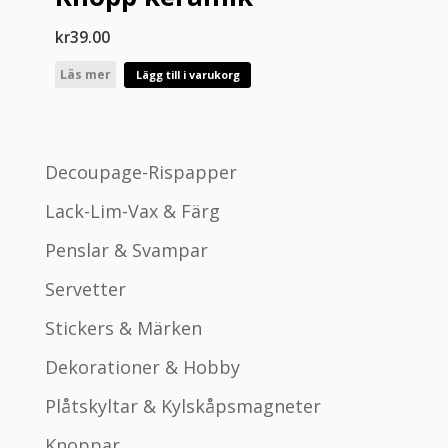
kr
39.00
Läs mer
Lägg till i varukorg
Decoupage-Rispapper
Lack-Lim-Vax & Färg
Penslar & Svampar
Servetter
Stickers & Märken
Dekorationer & Hobby
Plåtskyltar & Kylskåpsmagneter
Knoppar