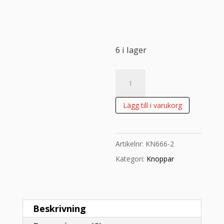
6 i lager
Knopp
keramik
mängd
Lägg till i varukorg
Artikelnr:
KN666-2
Kategori:
Knoppar
Beskrivning