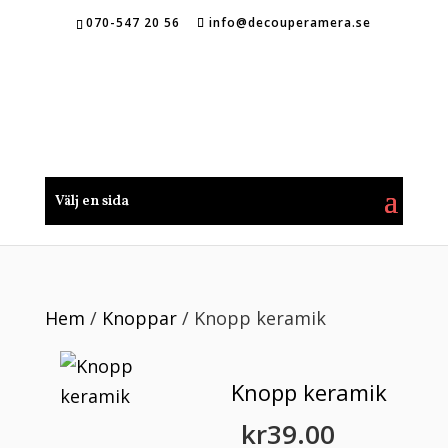
070-547 20 56
info@decouperamera.se
Välj en sida
Hem
/
Knoppar
/ Knopp keramik
Knopp keramik
kr
39.00